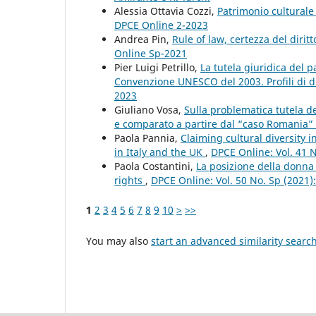
Alessia Ottavia Cozzi,
Patrimonio cultural
DPCE Online 2-2023
Andrea Pin,
Rule of law, certezza del dirit
Online Sp-2021
Pier Luigi Petrillo,
La tutela giuridica del 
Convenzione UNESCO del 2003. Profili di d
2023
Giuliano Vosa,
Sulla problematica tutela del
e comparato a partire dal “caso Romania”
Paola Pannia,
Claiming cultural diversity i
in Italy and the UK
,
DPCE Online: Vol. 41 
Paola Costantini,
La posizione della donna 
rights
,
DPCE Online: Vol. 50 No. Sp (2021
1
2
3
4
5
6
7
8
9
10
>
>>
You may also
start an advanced similarity searc