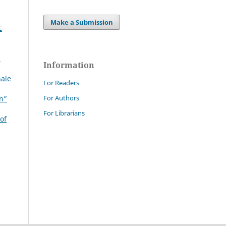
Make a Submission
E
-
Information
nale
For Readers
For Authors
on”
For Librarians
of