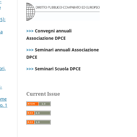
-
o
5):
>>>
Convegni annuali
la
Associazione DPCE
>>>
Seminari annuali Associazione
DPCE
ri,
>>>
Seminari Scuola DPCE
3-
Current Issue
come
o. 1