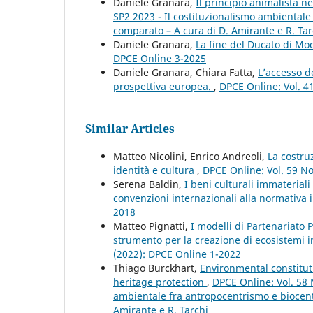
Daniele Granara,
Il principio animalista n
SP2 2023 - Il costituzionalismo ambientale
comparato – A cura di D. Amirante e R. Tar
Daniele Granara,
La fine del Ducato di M
DPCE Online 3-2025
Daniele Granara, Chiara Fatta,
L’accesso d
prospettiva europea.
,
DPCE Online: Vol. 4
Similar Articles
Matteo Nicolini, Enrico Andreoli,
La costru
identità e cultura
,
DPCE Online: Vol. 59 No
Serena Baldin,
I beni culturali immateriali
convenzioni internazionali alla normativa 
2018
Matteo Pignatti,
I modelli di Partenariato 
strumento per la creazione di ecosistemi i
(2022): DPCE Online 1-2022
Thiago Burckhart,
Environmental constitut
heritage protection
,
DPCE Online: Vol. 58 
ambientale fra antropocentrismo e biocent
Amirante e R. Tarchi