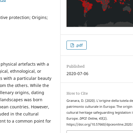
tive protection; Origins;
.pdf
physical artefacts with a
Published
gical, ethnological, or
2020-07-06
s with a particular beauty
rom the others. While the
illenary origins, dating
How to Cite
t landscapes was born
Granara, D. (2020). L’origine della tutela de
opean countries. However,
patrimonio culturale in Europa: The origin
cultural heritage safeguarding legislation 
luded in the cultural
Europe.
DPCE Online
,
43
(2).
ment to a common point for
https://doi.org/10.57660/dpceonline.2020.