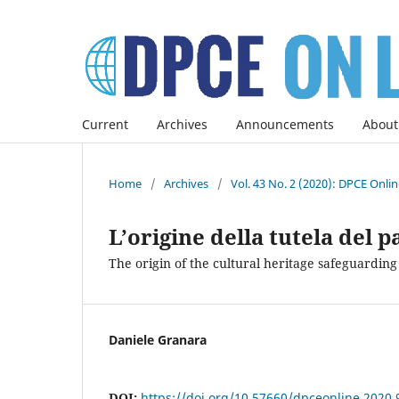
Current
Archives
Announcements
About
Home
/
Archives
/
Vol. 43 No. 2 (2020): DPCE Onli
L’origine della tutela del 
The origin of the cultural heritage safeguarding
Daniele Granara
DOI:
https://doi.org/10.57660/dpceonline.2020.