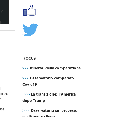
FOCUS
>>>
Itinerari della comparazione
>>>
Osservatorio comparato
Covid19
l
>>>
La transizione: l’America
 of the
in
dopo Trump
958
>>>
Osservatorio sul processo
costituente cileno