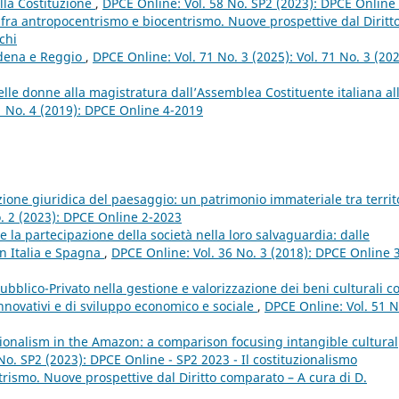
ella Costituzione
,
DPCE Online: Vol. 58 No. SP2 (2023): DPCE Online 
 fra antropocentrismo e biocentrismo. Nuove prospettive dal Diritt
chi
odena e Reggio
,
DPCE Online: Vol. 71 No. 3 (2025): Vol. 71 No. 3 (202
elle donne alla magistratura dall’Assemblea Costituente italiana al
1 No. 4 (2019): DPCE Online 4-2019
zione giuridica del paesaggio: un patrimonio immateriale tra territo
. 2 (2023): DPCE Online 2-2023
 e la partecipazione della società nella loro salvaguardia: dalle
in Italia e Spagna
,
DPCE Online: Vol. 36 No. 3 (2018): DPCE Online 
Pubblico-Privato nella gestione e valorizzazione dei beni culturali 
nnovativi e di sviluppo economico e sociale
,
DPCE Online: Vol. 51 N
ionalism in the Amazon: a comparison focusing intangible cultural
No. SP2 (2023): DPCE Online - SP2 2023 - Il costituzionalismo
rismo. Nuove prospettive dal Diritto comparato – A cura di D.