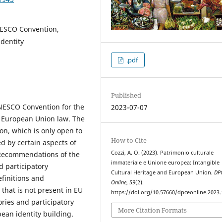
NESCO Convention,
identity
.pdf
Published
UNESCO Convention for the
2023-07-07
n European Union law. The
on, which is only open to
How to Cite
ed by certain aspects of
Cozzi, A. O. (2023). Patrimonio culturale
 Recommendations of the
immateriale e Unione europea: Intangible
d participatory
Cultural Heritage and European Union.
DP
efinitions and
Online
,
59
(2).
 that is not present in EU
https://doi.org/10.57660/dpceonline.2023
ries and participatory
More Citation Formats
ean identity building.