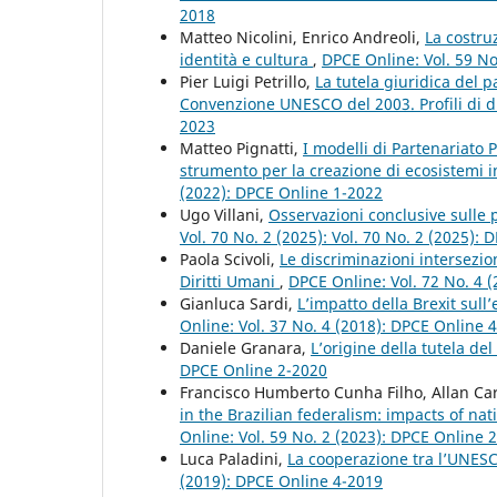
2018
Matteo Nicolini, Enrico Andreoli,
La costru
identità e cultura
,
DPCE Online: Vol. 59 No
Pier Luigi Petrillo,
La tutela giuridica del 
Convenzione UNESCO del 2003. Profili di d
2023
Matteo Pignatti,
I modelli di Partenariato 
strumento per la creazione di ecosistemi i
(2022): DPCE Online 1-2022
Ugo Villani,
Osservazioni conclusive sulle p
Vol. 70 No. 2 (2025): Vol. 70 No. 2 (2025):
Paola Scivoli,
Le discriminazioni intersezio
Diritti Umani
,
DPCE Online: Vol. 72 No. 4 (
Gianluca Sardi,
L’impatto della Brexit sul
Online: Vol. 37 No. 4 (2018): DPCE Online 
Daniele Granara,
L’origine della tutela de
DPCE Online 2-2020
Francisco Humberto Cunha Filho, Allan Ca
in the Brazilian federalism: impacts of nat
Online: Vol. 59 No. 2 (2023): DPCE Online 
Luca Paladini,
La cooperazione tra l’UNESCO
(2019): DPCE Online 4-2019