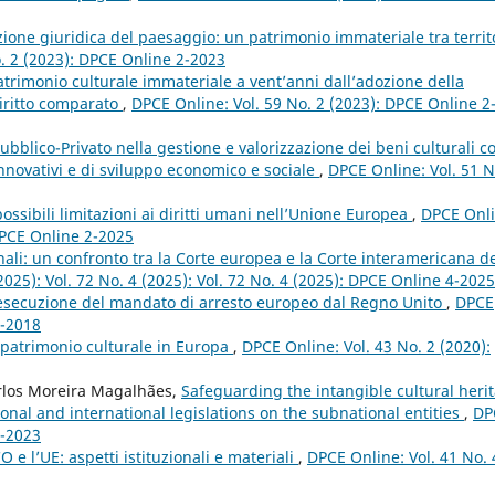
zione giuridica del paesaggio: un patrimonio immateriale tra territo
. 2 (2023): DPCE Online 2-2023
patrimonio culturale immateriale a vent’anni dall’adozione della
iritto comparato
,
DPCE Online: Vol. 59 No. 2 (2023): DPCE Online 2
Pubblico-Privato nella gestione e valorizzazione dei beni culturali 
nnovativi e di sviluppo economico e sociale
,
DPCE Online: Vol. 51 N
ossibili limitazioni ai diritti umani nell’Unione Europea
,
DPCE Onli
 DPCE Online 2-2025
nali: un confronto tra la Corte europea e la Corte interamericana d
2025): Vol. 72 No. 4 (2025): Vol. 72 No. 4 (2025): DPCE Online 4-2025
l’esecuzione del mandato di arresto europeo dal Regno Unito
,
DPCE
4-2018
l patrimonio culturale in Europa
,
DPCE Online: Vol. 43 No. 2 (2020):
rlos Moreira Magalhães,
Safeguarding the intangible cultural heri
ional and international legislations on the subnational entities
,
DP
2-2023
 e l’UE: aspetti istituzionali e materiali
,
DPCE Online: Vol. 41 No. 