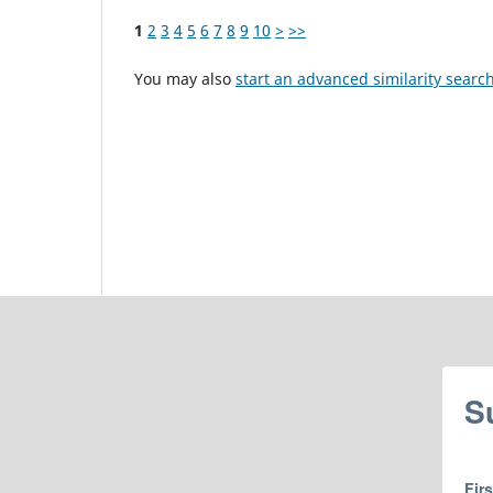
1
2
3
4
5
6
7
8
9
10
>
>>
You may also
start an advanced similarity searc