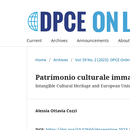
Current
Archives
Announcements
About
Home
/
Archives
/
Vol. 59 No. 2 (2023): DPCE Onli
Patrimonio culturale imma
Intangible Cultural Heritage and European Uni
Alessia Ottavia Cozzi
DOI:
https://doi.org/10.57660/dpceonline.2023.