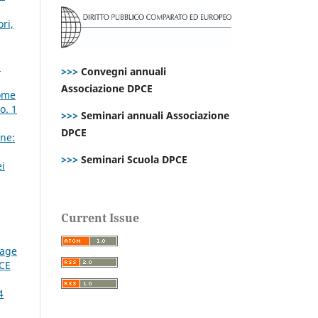
ri,
-
>>>
Convegni annuali
Associazione DPCE
come
o. 1
>>>
Seminari annuali Associazione
DPCE
ne:
>>>
Seminari Scuola DPCE
ei
Current Issue
tage
CE
4