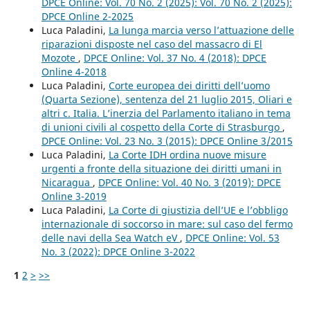
DPCE Online: Vol. 70 No. 2 (2025): Vol. 70 No. 2 (2025):
DPCE Online 2-2025
Luca Paladini,
La lunga marcia verso l’attuazione delle
riparazioni disposte nel caso del massacro di El
Mozote
,
DPCE Online: Vol. 37 No. 4 (2018): DPCE
Online 4-2018
Luca Paladini,
Corte europea dei diritti dell’uomo
(Quarta Sezione), sentenza del 21 luglio 2015, Oliari e
altri c. Italia. L’inerzia del Parlamento italiano in tema
di unioni civili al cospetto della Corte di Strasburgo
,
DPCE Online: Vol. 23 No. 3 (2015): DPCE Online 3/2015
Luca Paladini,
La Corte IDH ordina nuove misure
urgenti a fronte della situazione dei diritti umani in
Nicaragua
,
DPCE Online: Vol. 40 No. 3 (2019): DPCE
Online 3-2019
Luca Paladini,
La Corte di giustizia dell’UE e l’obbligo
internazionale di soccorso in mare: sul caso del fermo
delle navi della Sea Watch eV
,
DPCE Online: Vol. 53
No. 3 (2022): DPCE Online 3-2022
1
2
>
>>