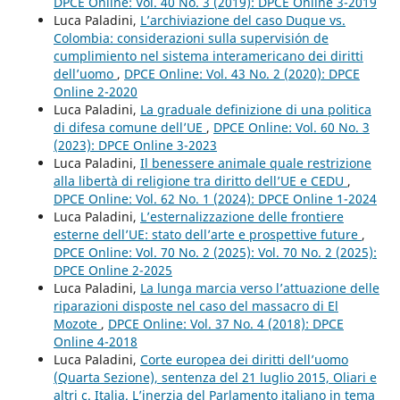
DPCE Online: Vol. 40 No. 3 (2019): DPCE Online 3-2019
Luca Paladini,
L’archiviazione del caso Duque vs.
Colombia: considerazioni sulla supervisión de
cumplimiento nel sistema interamericano dei diritti
dell’uomo
,
DPCE Online: Vol. 43 No. 2 (2020): DPCE
Online 2-2020
Luca Paladini,
La graduale definizione di una politica
di difesa comune dell’UE
,
DPCE Online: Vol. 60 No. 3
(2023): DPCE Online 3-2023
Luca Paladini,
Il benessere animale quale restrizione
alla libertà di religione tra diritto dell’UE e CEDU
,
DPCE Online: Vol. 62 No. 1 (2024): DPCE Online 1-2024
Luca Paladini,
L’esternalizzazione delle frontiere
esterne dell’UE: stato dell’arte e prospettive future
,
DPCE Online: Vol. 70 No. 2 (2025): Vol. 70 No. 2 (2025):
DPCE Online 2-2025
Luca Paladini,
La lunga marcia verso l’attuazione delle
riparazioni disposte nel caso del massacro di El
Mozote
,
DPCE Online: Vol. 37 No. 4 (2018): DPCE
Online 4-2018
Luca Paladini,
Corte europea dei diritti dell’uomo
(Quarta Sezione), sentenza del 21 luglio 2015, Oliari e
altri c. Italia. L’inerzia del Parlamento italiano in tema