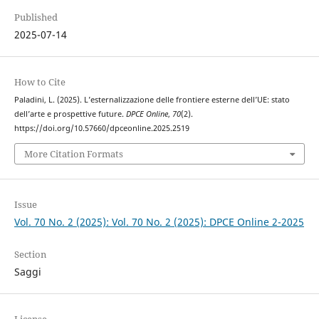
Published
2025-07-14
How to Cite
Paladini, L. (2025). L’esternalizzazione delle frontiere esterne dell’UE: stato
dell’arte e prospettive future.
DPCE Online
,
70
(2).
https://doi.org/10.57660/dpceonline.2025.2519
More Citation Formats
Issue
Vol. 70 No. 2 (2025): Vol. 70 No. 2 (2025): DPCE Online 2-2025
Section
Saggi
License