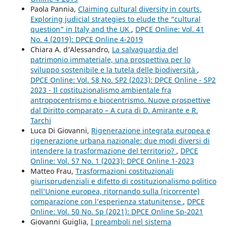
Paola Pannia,
Claiming cultural diversity in courts.
Exploring judicial strategies to elude the “cultural
question” in Italy and the UK
,
DPCE Online: Vol. 41
No. 4 (2019): DPCE Online 4-2019
Chiara A. d’Alessandro,
La salvaguardia del
patrimonio immateriale, una prospettiva per lo
sviluppo sostenibile e la tutela delle biodiversità
,
DPCE Online: Vol. 58 No. SP2 (2023): DPCE Online - SP2
2023 - Il costituzionalismo ambientale fra
antropocentrismo e biocentrismo. Nuove prospettive
dal Diritto comparato – A cura di D. Amirante e R.
Tarchi
Luca Di Giovanni,
Rigenerazione integrata europea e
rigenerazione urbana nazionale: due modi diversi di
intendere la trasformazione del territorio?
,
DPCE
Online: Vol. 57 No. 1 (2023): DPCE Online 1-2023
Matteo Frau,
Trasformazioni costituzionali
giurisprudenziali e difetto di costituzionalismo politico
nell’Unione europea, ritornando sulla (ricorrente)
comparazione con l’esperienza statunitense
,
DPCE
Online: Vol. 50 No. Sp (2021): DPCE Online Sp-2021
Giovanni Guiglia,
I preamboli nel sistema