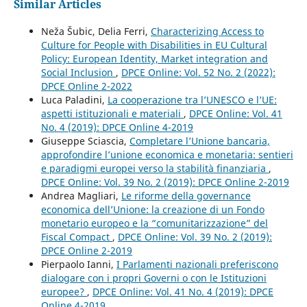
Similar Articles
Neža Šubic, Delia Ferri,
Characterizing Access to
Culture for People with Disabilities in EU Cultural
Policy: European Identity, Market integration and
Social Inclusion
,
DPCE Online: Vol. 52 No. 2 (2022):
DPCE Online 2-2022
Luca Paladini,
La cooperazione tra l’UNESCO e l’UE:
aspetti istituzionali e materiali
,
DPCE Online: Vol. 41
No. 4 (2019): DPCE Online 4-2019
Giuseppe Sciascia,
Completare l’Unione bancaria,
approfondire l’unione economica e monetaria: sentieri
e paradigmi europei verso la stabilità finanziaria
,
DPCE Online: Vol. 39 No. 2 (2019): DPCE Online 2-2019
Andrea Magliari,
Le riforme della governance
economica dell’Unione: la creazione di un Fondo
monetario europeo e la “comunitarizzazione” del
Fiscal Compact
,
DPCE Online: Vol. 39 No. 2 (2019):
DPCE Online 2-2019
Pierpaolo Ianni,
I Parlamenti nazionali preferiscono
dialogare con i propri Governi o con le Istituzioni
europee?
,
DPCE Online: Vol. 41 No. 4 (2019): DPCE
Online 4-2019