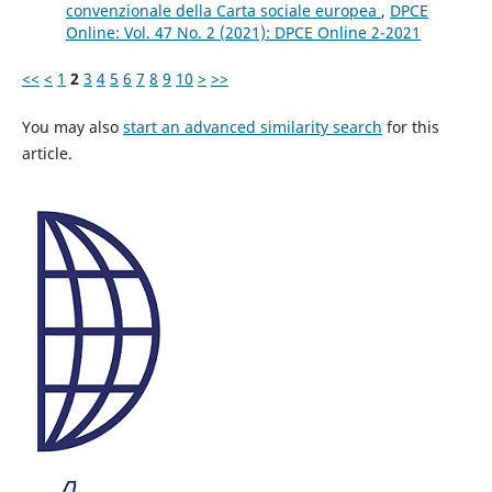
convenzionale della Carta sociale europea
,
DPCE
Online: Vol. 47 No. 2 (2021): DPCE Online 2-2021
<<
<
1
2
3
4
5
6
7
8
9
10
>
>>
You may also
start an advanced similarity search
for this
article.