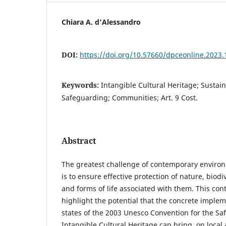
Chiara A. d’Alessandro
DOI:
https://doi.org/10.57660/dpceonline.2023.
Keywords:
Intangible Cultural Heritage; Susta
Safeguarding; Communities; Art. 9 Cost.
Abstract
The greatest challenge of contemporary environ
is to ensure effective protection of nature, biodi
and forms of life associated with them. This cont
highlight the potential that the concrete impl
states of the 2003 Unesco Convention for the Sa
Intangible Cultural Heritage can bring, on local 