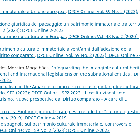
e immateriale e Unione europea
,
DPCE Online: Vol. 59 No. 2 (2023):
zione giuridica del paesaggio: un patrimonio immateriale tra territo
. 2 (2023): DPCE Online 2-2023
l patrimonio culturale in Europa
,
DPCE Online: Vol. 43 No. 2 (2020):
patrimonio culturale immateriale a vent’anni dall’adozione della
iritto comparato
,
DPCE Online: Vol. 59 No. 2 (2023): DPCE Online 2
rlos Moreira Magalhães,
Safeguarding the intangible cultural heri
ional and international legislations on the subnational entities
,
DP
2-2023
ionalism in the Amazon: a comparison focusing intangible cultural
No. SP2 (2023): DPCE Online - SP2 2023 - Il costituzionalismo
rismo. Nuove prospettive dal Diritto comparato – A cura di D.
n courts. Exploring judicial strategies to elude the “cultural questi
No. 4 (2019): DPCE Online 4-2019
one spagnola sul patrimonio culturale immateriale. Controversie
PCE Online: Vol. 59 No. 2 (2023): DPCE Online 2-2023