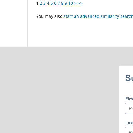
1
2
3
4
5
6
7
8
9
10
>
>>
You may also
start an advanced similarity searc