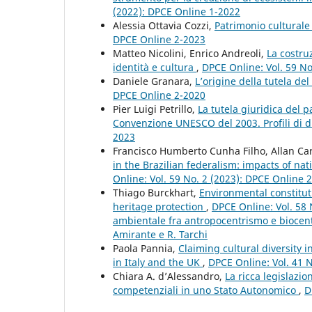
(2022): DPCE Online 1-2022
Alessia Ottavia Cozzi,
Patrimonio cultural
DPCE Online 2-2023
Matteo Nicolini, Enrico Andreoli,
La costru
identità e cultura
,
DPCE Online: Vol. 59 No
Daniele Granara,
L’origine della tutela de
DPCE Online 2-2020
Pier Luigi Petrillo,
La tutela giuridica del 
Convenzione UNESCO del 2003. Profili di d
2023
Francisco Humberto Cunha Filho, Allan Ca
in the Brazilian federalism: impacts of nat
Online: Vol. 59 No. 2 (2023): DPCE Online 
Thiago Burckhart,
Environmental constitut
heritage protection
,
DPCE Online: Vol. 58 
ambientale fra antropocentrismo e biocent
Amirante e R. Tarchi
Paola Pannia,
Claiming cultural diversity i
in Italy and the UK
,
DPCE Online: Vol. 41 
Chiara A. d’Alessandro,
La ricca legislazi
competenziali in uno Stato Autonomico
,
D