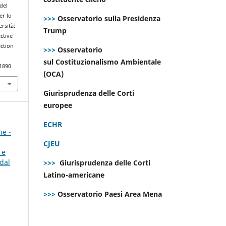
del
er lo
>>>
Osservatorio sulla Presidenza
ersità:
Trump
ctive
ction
>>>
Osservatorio
sul Costituzionalismo Ambientale
.1890
(OCA)
Giurisprudenza delle Corti
europee
ECHR
ne -
CJEU
 e
dal
>>>
Giurisprudenza delle Corti
Latino-americane
>>>
Osservatorio Paesi Area Mena