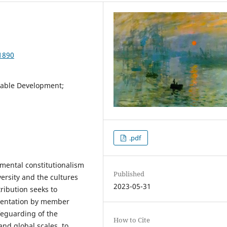
1890
inable Development;
.pdf
mental constitutionalism
Published
versity and the cultures
2023-05-31
ribution seeks to
ementation by member
feguarding of the
How to Cite
and global scales, to