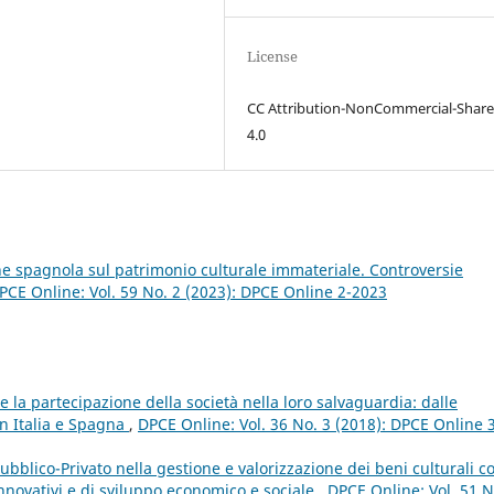
License
CC Attribution-NonCommercial-Share
4.0
one spagnola sul patrimonio culturale immateriale. Controversie
PCE Online: Vol. 59 No. 2 (2023): DPCE Online 2-2023
 e la partecipazione della società nella loro salvaguardia: dalle
in Italia e Spagna
,
DPCE Online: Vol. 36 No. 3 (2018): DPCE Online 
Pubblico-Privato nella gestione e valorizzazione dei beni culturali 
nnovativi e di sviluppo economico e sociale
,
DPCE Online: Vol. 51 N