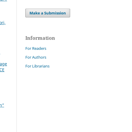
Make a Submission
ri,
Information
For Readers
-
For Authors
tage
For Librarians
CE
on”