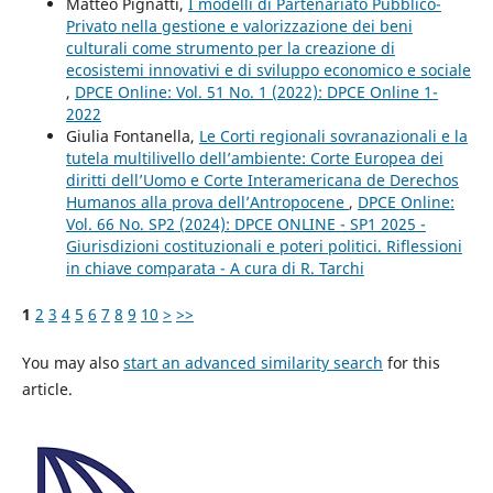
Matteo Pignatti,
I modelli di Partenariato Pubblico-
Privato nella gestione e valorizzazione dei beni
culturali come strumento per la creazione di
ecosistemi innovativi e di sviluppo economico e sociale
,
DPCE Online: Vol. 51 No. 1 (2022): DPCE Online 1-
2022
Giulia Fontanella,
Le Corti regionali sovranazionali e la
tutela multilivello dell’ambiente: Corte Europea dei
diritti dell’Uomo e Corte Interamericana de Derechos
Humanos alla prova dell’Antropocene
,
DPCE Online:
Vol. 66 No. SP2 (2024): DPCE ONLINE - SP1 2025 -
Giurisdizioni costituzionali e poteri politici. Riflessioni
in chiave comparata - A cura di R. Tarchi
1
2
3
4
5
6
7
8
9
10
>
>>
You may also
start an advanced similarity search
for this
article.