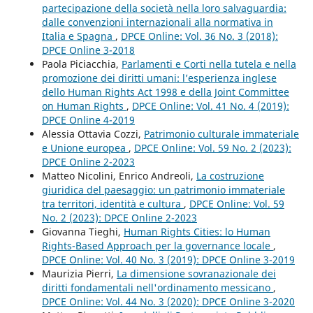
partecipazione della società nella loro salvaguardia:
dalle convenzioni internazionali alla normativa in
Italia e Spagna
,
DPCE Online: Vol. 36 No. 3 (2018):
DPCE Online 3-2018
Paola Piciacchia,
Parlamenti e Corti nella tutela e nella
promozione dei diritti umani: l’esperienza inglese
dello Human Rights Act 1998 e della Joint Committee
on Human Rights
,
DPCE Online: Vol. 41 No. 4 (2019):
DPCE Online 4-2019
Alessia Ottavia Cozzi,
Patrimonio culturale immateriale
e Unione europea
,
DPCE Online: Vol. 59 No. 2 (2023):
DPCE Online 2-2023
Matteo Nicolini, Enrico Andreoli,
La costruzione
giuridica del paesaggio: un patrimonio immateriale
tra territori, identità e cultura
,
DPCE Online: Vol. 59
No. 2 (2023): DPCE Online 2-2023
Giovanna Tieghi,
Human Rights Cities: lo Human
Rights-Based Approach per la governance locale
,
DPCE Online: Vol. 40 No. 3 (2019): DPCE Online 3-2019
Maurizia Pierri,
La dimensione sovranazionale dei
diritti fondamentali nell'ordinamento messicano
,
DPCE Online: Vol. 44 No. 3 (2020): DPCE Online 3-2020