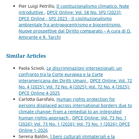
Pier Luigi Petrillo,
Il costituzionalismo climatico. Note
introduttive
,
DPCE Online: Vol. 58 No. SP2 (2023):
DPCE Online - SP2 2023 - Il costituzionalismo
ambientale fra antropocentrismo e biocentrismo.
Nuove prospettive dal Diritto comparato – A cura di D.
Amirante e R. Tarchi
Similar Articles
Paola Scivoli,
Le discriminazioni intersezionali: un
confronto tra la Corte europea e la Corte
interamericana dei Diritti Umani
,
DPCE Online: Vol. 72
No. 4 (2025): Vol. 72 No. 4 (2025): Vol. 72 No. 4 (2025):
DPCE Online 4-2025
Carlotta Garofalo,
Human rights protection for
persons displaced across international borders due to
climate change: from a remedial to an integrated
human rights-approach
,
DPCE Online: Vol. 73 No. 1
(2026): Vol. 73 No. 1 (2026): Vol. 73 No. 1 (2026): DPCE
Online 1-2026
Serena Baldin,
I beni culturali immateriali e la