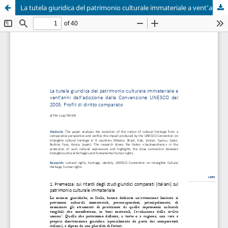
La tutela giuridica del patrimonio culturale immateriale a vent’anni dall’adozione della Convenzione UNESCO del 2003. Profili di diritto comparato