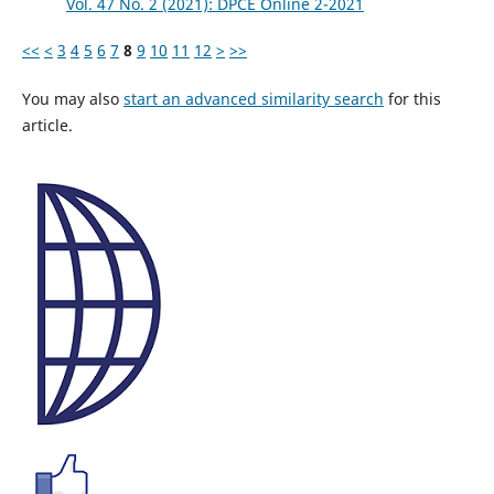
Vol. 47 No. 2 (2021): DPCE Online 2-2021
<<
<
3
4
5
6
7
8
9
10
11
12
>
>>
You may also
start an advanced similarity search
for this
article.