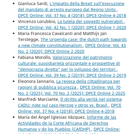
Gianluca Sardi,
L’impatto della Brexit sull’esecuzione
del mandato di arresto europeo dal Regno Unito
,
DPCE Online: Vol. 37 No. 4 (2018): DPCE Online 4-2018
Vincenzo Lorubbio,
La tutela dei soggetti vulnerabili
,
DPCE Online: Vol. 42 No. 1 (2020): DPCE Online 1-2020
Maria Francesca Cavalcanti and Matthijs Jan
Terstegge,
The Urgenda case: the dutch path towards
a new climate constitutionalism
,
DPCE Online: Vol. 43
No. 2 (2020): DPCE Online 2-2020
Fabiana Morollo,
Valorizzazione del patrimonio
culturale: sussidiarietà orizzontale e prospettive di
“democrazia diretta” per lo sviluppo dei territori
,
DPCE Online: Vol. 39 No. 2 (2019): DPCE Online 2-2019
Eleonora Iannario,
La revoca della cittadinanza per
ragioni di pubblica sicurezza
,
DPCE Online: Vol. 70
No. 2 (2025): Vol. 70 No. 2 (2025): DPCE Online 2-2025
Manfredi Marciante,
Il diritto alla verità nel sistema
CADU: note sul caso Herzog y otros vs. Brasil
,
DPCE
Online: Vol. 37 No. 4 (2018): DPCE Online 4-2018
María del Ángel Iglesias Vázquez,
Informe de las
Actividades de la Corte Africana de Derechos
Humanos y de los Pueblos (CAfDHP)
,
DPCE Online: