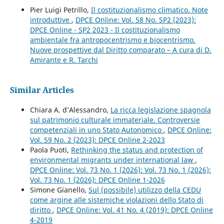
Pier Luigi Petrillo,
Il costituzionalismo climatico. Note
introduttive
,
DPCE Online: Vol. 58 No. SP2 (2023):
DPCE Online - SP2 2023 - Il costituzionalismo
ambientale fra antropocentrismo e biocentrismo.
Nuove prospettive dal Diritto comparato – A cura di D.
Amirante e R. Tarchi
Similar Articles
Chiara A. d’Alessandro,
La ricca legislazione spagnola
sul patrimonio culturale immateriale. Controversie
competenziali in uno Stato Autonomico
,
DPCE Online:
Vol. 59 No. 2 (2023): DPCE Online 2-2023
Paola Puoti,
Rethinking the status and protection of
environmental migrants under international law
,
DPCE Online: Vol. 73 No. 1 (2026): Vol. 73 No. 1 (2026):
Vol. 73 No. 1 (2026): DPCE Online 1-2026
Simone Gianello,
Sul (possibile) utilizzo della CEDU
come argine alle sistemiche violazioni dello Stato di
diritto
,
DPCE Online: Vol. 41 No. 4 (2019): DPCE Online
4-2019