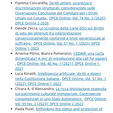
Fiamma Concarella,
Diritti umani, sicurezza e
discriminazioni strutturali: considerazioni sulle
Osservazioni Conclusive del Comitato per i Diritti
Umani sul Canada
,
DPCE Online: Vol. 74 No. 2 (2026):
DPCE Online 2-2026
Davide Zecca,
Lo scrutinio della Corte EDU sul diritto
di voto dei detenuti fra interpretazione
convenzionalmente conforme e limiti generalizzati al
suffragio
,
DPCE Online: Vol. 57 No. 1 (2023): DPCE
Online 1-2023
Arianna Pitino, Bianca Pomeranzi,
CEDAW: una carta
dimenticata? A mo’ di introduzione alla call for papers
,
DPCE Online: Vol. 46 No. 1 (2021): DPCE Online 1-
2021
Luca Rinaldi,
Intelligenza artificiale, diritti e doveri
nella Costituzione italiana
,
DPCE Online: Vol. 51 No. 1
(2022): DPCE Online 1-2022
Chiara A. d’Alessandro,
La ricca legislazione spagnola
sul patrimonio culturale immateriale. Controversie
competenziali in uno Stato Autonomico
,
DPCE Online:
Vol. 59 No. 2 (2023): DPCE Online 2-2023
Paola Puoti,
Rethinking the status and protection of