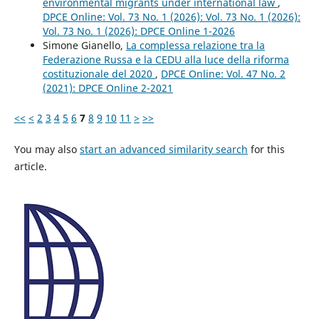
environmental migrants under international law
,
DPCE Online: Vol. 73 No. 1 (2026): Vol. 73 No. 1 (2026):
Vol. 73 No. 1 (2026): DPCE Online 1-2026
Simone Gianello,
La complessa relazione tra la
Federazione Russa e la CEDU alla luce della riforma
costituzionale del 2020
,
DPCE Online: Vol. 47 No. 2
(2021): DPCE Online 2-2021
<<
<
2
3
4
5
6
7
8
9
10
11
>
>>
You may also
start an advanced similarity search
for this
article.