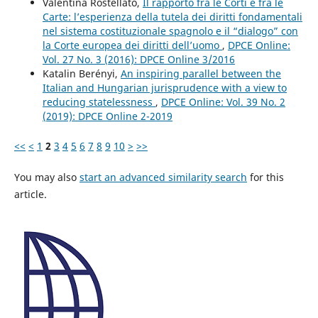
Valentina Rostellato,
Il rapporto fra le Corti e fra le
Carte: l’esperienza della tutela dei diritti fondamentali
nel sistema costituzionale spagnolo e il “dialogo” con
la Corte europea dei diritti dell’uomo
,
DPCE Online:
Vol. 27 No. 3 (2016): DPCE Online 3/2016
Katalin Berényi,
An inspiring parallel between the
Italian and Hungarian jurisprudence with a view to
reducing statelessness
,
DPCE Online: Vol. 39 No. 2
(2019): DPCE Online 2-2019
<<
<
1
2
3
4
5
6
7
8
9
10
>
>>
You may also
start an advanced similarity search
for this
article.