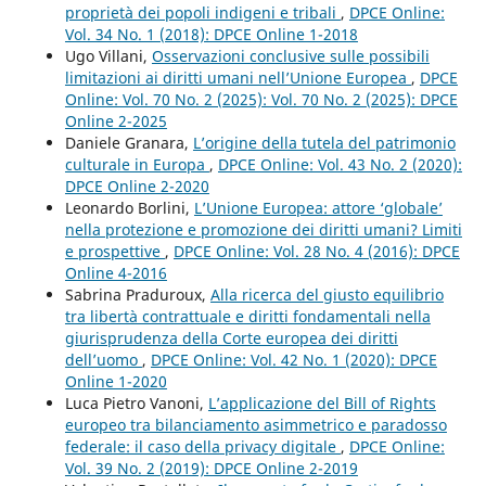
proprietà dei popoli indigeni e tribali
,
DPCE Online:
Vol. 34 No. 1 (2018): DPCE Online 1-2018
Ugo Villani,
Osservazioni conclusive sulle possibili
limitazioni ai diritti umani nell’Unione Europea
,
DPCE
Online: Vol. 70 No. 2 (2025): Vol. 70 No. 2 (2025): DPCE
Online 2-2025
Daniele Granara,
L’origine della tutela del patrimonio
culturale in Europa
,
DPCE Online: Vol. 43 No. 2 (2020):
DPCE Online 2-2020
Leonardo Borlini,
L’Unione Europea: attore ‘globale’
nella protezione e promozione dei diritti umani? Limiti
e prospettive
,
DPCE Online: Vol. 28 No. 4 (2016): DPCE
Online 4-2016
Sabrina Praduroux,
Alla ricerca del giusto equilibrio
tra libertà contrattuale e diritti fondamentali nella
giurisprudenza della Corte europea dei diritti
dell’uomo
,
DPCE Online: Vol. 42 No. 1 (2020): DPCE
Online 1-2020
Luca Pietro Vanoni,
L’applicazione del Bill of Rights
europeo tra bilanciamento asimmetrico e paradosso
federale: il caso della privacy digitale
,
DPCE Online:
Vol. 39 No. 2 (2019): DPCE Online 2-2019