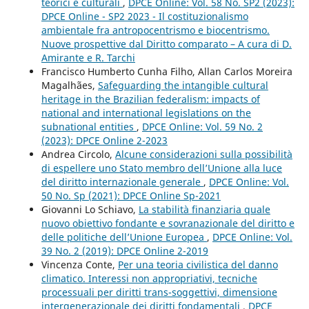
teorici e culturali
,
DPCE Online: Vol. 58 No. SP2 (2023):
DPCE Online - SP2 2023 - Il costituzionalismo
ambientale fra antropocentrismo e biocentrismo.
Nuove prospettive dal Diritto comparato – A cura di D.
Amirante e R. Tarchi
Francisco Humberto Cunha Filho, Allan Carlos Moreira
Magalhães,
Safeguarding the intangible cultural
heritage in the Brazilian federalism: impacts of
national and international legislations on the
subnational entities
,
DPCE Online: Vol. 59 No. 2
(2023): DPCE Online 2-2023
Andrea Circolo,
Alcune considerazioni sulla possibilità
di espellere uno Stato membro dell’Unione alla luce
del diritto internazionale generale
,
DPCE Online: Vol.
50 No. Sp (2021): DPCE Online Sp-2021
Giovanni Lo Schiavo,
La stabilità finanziaria quale
nuovo obiettivo fondante e sovranazionale del diritto e
delle politiche dell’Unione Europea
,
DPCE Online: Vol.
39 No. 2 (2019): DPCE Online 2-2019
Vincenza Conte,
Per una teoria civilistica del danno
climatico. Interessi non appropriativi, tecniche
processuali per diritti trans-soggettivi, dimensione
intergenerazionale dei diritti fondamentali
,
DPCE