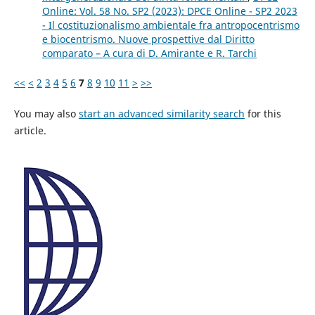
Online: Vol. 58 No. SP2 (2023): DPCE Online - SP2 2023
- Il costituzionalismo ambientale fra antropocentrismo
e biocentrismo. Nuove prospettive dal Diritto
comparato – A cura di D. Amirante e R. Tarchi
<<
<
2
3
4
5
6
7
8
9
10
11
>
>>
You may also
start an advanced similarity search
for this
article.