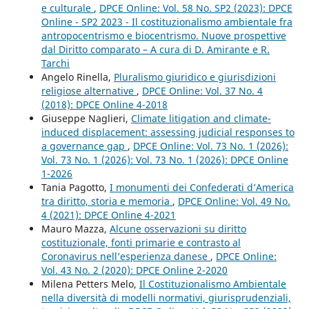
e culturale
,
DPCE Online: Vol. 58 No. SP2 (2023): DPCE
Online - SP2 2023 - Il costituzionalismo ambientale fra
antropocentrismo e biocentrismo. Nuove prospettive
dal Diritto comparato – A cura di D. Amirante e R.
Tarchi
Angelo Rinella,
Pluralismo giuridico e giurisdizioni
religiose alternative
,
DPCE Online: Vol. 37 No. 4
(2018): DPCE Online 4-2018
Giuseppe Naglieri,
Climate litigation and climate-
induced displacement: assessing judicial responses to
a governance gap
,
DPCE Online: Vol. 73 No. 1 (2026):
Vol. 73 No. 1 (2026): Vol. 73 No. 1 (2026): DPCE Online
1-2026
Tania Pagotto,
I monumenti dei Confederati d’America
tra diritto, storia e memoria
,
DPCE Online: Vol. 49 No.
4 (2021): DPCE Online 4-2021
Mauro Mazza,
Alcune osservazioni su diritto
costituzionale, fonti primarie e contrasto al
Coronavirus nell’esperienza danese
,
DPCE Online:
Vol. 43 No. 2 (2020): DPCE Online 2-2020
Milena Petters Melo,
Il Costituzionalismo Ambientale
nella diversità di modelli normativi, giurisprudenziali,