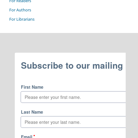
For Readers
For Authors
For Librarians