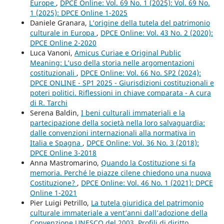
Europe
,
DPCE Online: Vol. 69 No. 1 (2025): Vol. 69 No.
1 (2025): DPCE Online 1-2025
Daniele Granara,
L’origine della tutela del patrimonio
culturale in Europa
,
DPCE Online: Vol. 43 No. 2 (2020):
DPCE Online 2-2020
Luca Vanoni,
Amicus Curiae e Original Public
Meaning: L’uso della storia nelle argomentazioni
costituzionali
,
DPCE Online: Vol. 66 No. SP2 (2024):
DPCE ONLINE - SP1 2025 - Giurisdizioni costituzionali e
poteri politici. Riflessioni in chiave comparata - A cura
di R. Tarchi
Serena Baldin,
I beni culturali immateriali e la
partecipazione della società nella loro salvaguardia:
dalle convenzioni internazionali alla normativa in
Italia e Spagna
,
DPCE Online: Vol. 36 No. 3 (2018):
DPCE Online 3-2018
Anna Mastromarino,
Quando la Costituzione si fa
memoria. Perché le piazze cilene chiedono una nuova
Costituzione?
,
DPCE Online: Vol. 46 No. 1 (2021): DPCE
Online 1-2021
Pier Luigi Petrillo,
La tutela giuridica del patrimonio
culturale immateriale a vent’anni dall’adozione della
Convenzione UNESCO del 2003. Profili di diritto