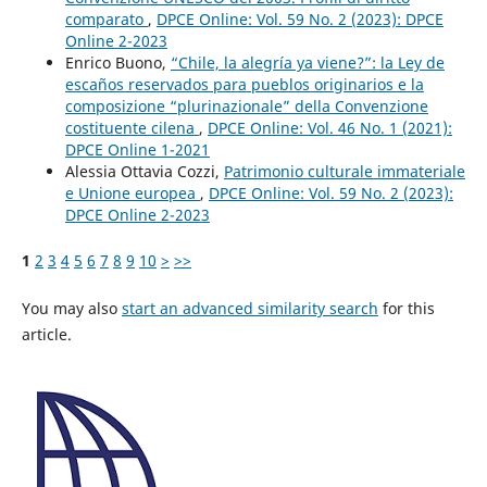
comparato
,
DPCE Online: Vol. 59 No. 2 (2023): DPCE
Online 2-2023
Enrico Buono,
“Chile, la alegría ya viene?”: la Ley de
escaños reservados para pueblos originarios e la
composizione “plurinazionale” della Convenzione
costituente cilena
,
DPCE Online: Vol. 46 No. 1 (2021):
DPCE Online 1-2021
Alessia Ottavia Cozzi,
Patrimonio culturale immateriale
e Unione europea
,
DPCE Online: Vol. 59 No. 2 (2023):
DPCE Online 2-2023
1
2
3
4
5
6
7
8
9
10
>
>>
You may also
start an advanced similarity search
for this
article.