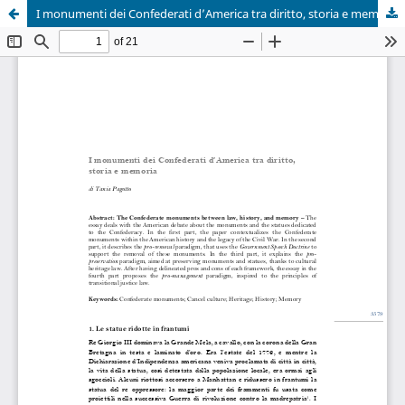
I monumenti dei Confederati d’America tra diritto, storia e memoria