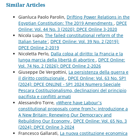
Similar Articles
Gianluca Paolo Parolin,
Drifting Power Relations in the
Egyptian Constitution: The 2019 Amendments
,
DPCE
Online: Vol. 44 No. 3 (2020): DPCE Online 3-2020
Nicola Lupo,
The failed constitutional reform of the
Italian Senate¨
,
DPCE Online: Vol. 39 No. 2 (2019):
DPCE Online 2-2019
Nicoletta Perlo,
Dalla colpa al diritto: la Francia e la
lunga marcia della libertà di abortire
,
DPCE Online:
Vol. 74 No. 2 (2026): DPCE Online 2-2026
Giuseppe De Vergottini,
La persistenza della guerra e
il diritto costituzionale
,
DPCE Online: Vol. 63 No. SP1
(2024): DPCE ONLINE - SP1 2024 Numero Speciale
Pescara Costituzionalismo, declinazioni del principio
pacifista e conflitti armati
Alessandro Torre,
«Where have Labour's
constitutional proposals come from?»: introduzione a
A New Britain: Renewing Our Democracy and
Rebuilding Our Economy
,
DPCE Online: Vol. 65 No. 3
(2024): DPCE Online 3-2024
Francesco Gallarati,
La nuova costituzione economica