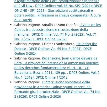
e legittimazione delle Corti costituzionali: esperienze
di Civil Law
,
DPCE Online: Vol. 66 No. SP2 (2024): DPCE
ONLINE - SP1 2025 - Giurisdizioni costituzionali e
poteri politici. Riflessioni in chiave comparata - A cura
di R. Tarchi
Sabrina Ragone, Amalia Lozano España,
Il Valle de los
Caídos tra decostruzione e ricostruzione della
memoria
,
DPCE Online: Vol. 71 No. 3 (2025): Vol. 71
No. 3 (2025): DPCE Online 3-2025
Sabrina Ragone, Günter Frankenberg,
Situating the
Debate
,
DPCE Online: Vol. 65 No. 3 (2024): DPCE
Online 3-2024
Sabrina Ragone,
Recensione. Juan Carlos Gavara de
Cara, La proyección interna de la dimensión objetiva
de los derechos fundamentales: el art. 10.1 CE,
Barcellona, Bosch, 2011, 189 pp.
,
DPCE Online: Vol. 9
No. 1 (2012): DPCE Online 1/2012
Sabrina Ragone,
L’interruzione volontaria della
gravidanza in America Latina: spunti recenti dal
formante giurisprudenziale
,
DPCE Online: Vol. 74 No.
2 (2026): DPCE Online 2-2026