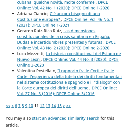
cubana: qualche novità, molte conferme
,
DPCE
Online: Vol. 42 No. 1 (2020): DPCE Online 1-2020
Adriana Ciancio,
C’è ancora bisogno di una
Costituzione europea?
,
DPCE Online: Vol. 46 No. 1
(2021): DPCE Online 1-2021
Gerardo Ruiz-Rico Ruiz,
Las dimensiones
constitucionales de la crisis sanitaria en España.
Dudas e incertidumbres presentes y futuras
,
DPCE
Online: Vol. 43 No. 2 (2020): DPCE Online 2-2020
Luca Mezzetti,
La historia constitucional del Estado de
Nuevo León
,
DPCE Online: Vol. 44 No. 3 (2020): DPCE
Online 3-2020
Valentina Rostellato,
Il rapporto fra le Corti e fra le
Carte: l’esperienza della tutela dei diritti fondamentali
nel sistema costituzionale spagnolo e il “dialogo” con
la Corte europea dei diritti dell’uomo
,
DPCE Online:
Vol. 27 No. 3 (2016): DPCE Online 3/2016
<<
<
6
7
8
9
10
11
12
13
14
15
>
>>
You may also
start an advanced similarity search
for this
article.