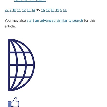
<<
<
10
11
12
13
14
15
16
17
18
19
>
>>
You may also
start an advanced similarity search
for this
article.