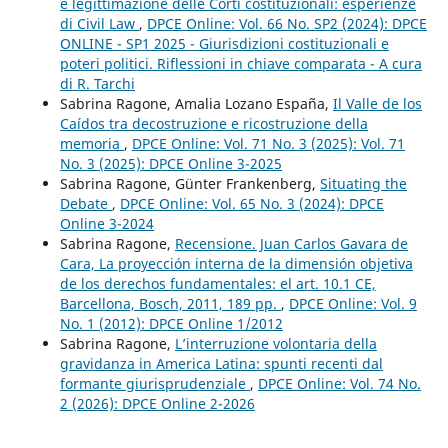
e legittimazione delle Corti costituzionali: esperienze
di Civil Law
,
DPCE Online: Vol. 66 No. SP2 (2024): DPCE
ONLINE - SP1 2025 - Giurisdizioni costituzionali e
poteri politici. Riflessioni in chiave comparata - A cura
di R. Tarchi
Sabrina Ragone, Amalia Lozano España,
Il Valle de los
Caídos tra decostruzione e ricostruzione della
memoria
,
DPCE Online: Vol. 71 No. 3 (2025): Vol. 71
No. 3 (2025): DPCE Online 3-2025
Sabrina Ragone, Günter Frankenberg,
Situating the
Debate
,
DPCE Online: Vol. 65 No. 3 (2024): DPCE
Online 3-2024
Sabrina Ragone,
Recensione. Juan Carlos Gavara de
Cara, La proyección interna de la dimensión objetiva
de los derechos fundamentales: el art. 10.1 CE,
Barcellona, Bosch, 2011, 189 pp.
,
DPCE Online: Vol. 9
No. 1 (2012): DPCE Online 1/2012
Sabrina Ragone,
L’interruzione volontaria della
gravidanza in America Latina: spunti recenti dal
formante giurisprudenziale
,
DPCE Online: Vol. 74 No.
2 (2026): DPCE Online 2-2026