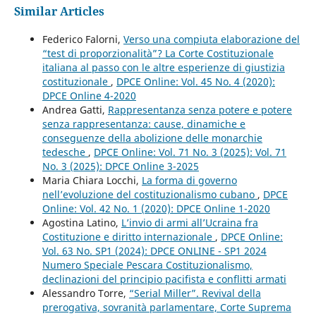
Similar Articles
Federico Falorni,
Verso una compiuta elaborazione del
“test di proporzionalità”? La Corte Costituzionale
italiana al passo con le altre esperienze di giustizia
costituzionale
,
DPCE Online: Vol. 45 No. 4 (2020):
DPCE Online 4-2020
Andrea Gatti,
Rappresentanza senza potere e potere
senza rappresentanza: cause, dinamiche e
conseguenze della abolizione delle monarchie
tedesche
,
DPCE Online: Vol. 71 No. 3 (2025): Vol. 71
No. 3 (2025): DPCE Online 3-2025
Maria Chiara Locchi,
La forma di governo
nell’evoluzione del costituzionalismo cubano
,
DPCE
Online: Vol. 42 No. 1 (2020): DPCE Online 1-2020
Agostina Latino,
L’invio di armi all’Ucraina fra
Costituzione e diritto internazionale
,
DPCE Online:
Vol. 63 No. SP1 (2024): DPCE ONLINE - SP1 2024
Numero Speciale Pescara Costituzionalismo,
declinazioni del principio pacifista e conflitti armati
Alessandro Torre,
“Serial Miller”. Revival della
prerogativa, sovranità parlamentare, Corte Suprema