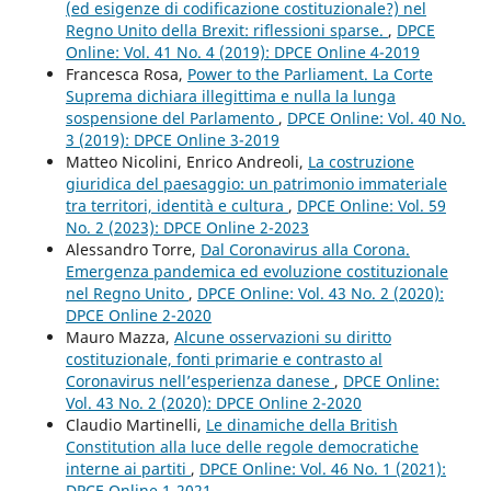
(ed esigenze di codificazione costituzionale?) nel
Regno Unito della Brexit: riflessioni sparse.
,
DPCE
Online: Vol. 41 No. 4 (2019): DPCE Online 4-2019
Francesca Rosa,
Power to the Parliament. La Corte
Suprema dichiara illegittima e nulla la lunga
sospensione del Parlamento
,
DPCE Online: Vol. 40 No.
3 (2019): DPCE Online 3-2019
Matteo Nicolini, Enrico Andreoli,
La costruzione
giuridica del paesaggio: un patrimonio immateriale
tra territori, identità e cultura
,
DPCE Online: Vol. 59
No. 2 (2023): DPCE Online 2-2023
Alessandro Torre,
Dal Coronavirus alla Corona.
Emergenza pandemica ed evoluzione costituzionale
nel Regno Unito
,
DPCE Online: Vol. 43 No. 2 (2020):
DPCE Online 2-2020
Mauro Mazza,
Alcune osservazioni su diritto
costituzionale, fonti primarie e contrasto al
Coronavirus nell’esperienza danese
,
DPCE Online:
Vol. 43 No. 2 (2020): DPCE Online 2-2020
Claudio Martinelli,
Le dinamiche della British
Constitution alla luce delle regole democratiche
interne ai partiti
,
DPCE Online: Vol. 46 No. 1 (2021):
DPCE Online 1-2021