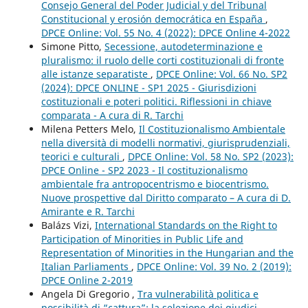
Consejo General del Poder Judicial y del Tribunal
Constitucional y erosión democrática en España
,
DPCE Online: Vol. 55 No. 4 (2022): DPCE Online 4-2022
Simone Pitto,
Secessione, autodeterminazione e
pluralismo: il ruolo delle corti costituzionali di fronte
alle istanze separatiste
,
DPCE Online: Vol. 66 No. SP2
(2024): DPCE ONLINE - SP1 2025 - Giurisdizioni
costituzionali e poteri politici. Riflessioni in chiave
comparata - A cura di R. Tarchi
Milena Petters Melo,
Il Costituzionalismo Ambientale
nella diversità di modelli normativi, giurisprudenziali,
teorici e culturali
,
DPCE Online: Vol. 58 No. SP2 (2023):
DPCE Online - SP2 2023 - Il costituzionalismo
ambientale fra antropocentrismo e biocentrismo.
Nuove prospettive dal Diritto comparato – A cura di D.
Amirante e R. Tarchi
Balázs Vizi,
International Standards on the Right to
Participation of Minorities in Public Life and
Representation of Minorities in the Hungarian and the
Italian Parliaments
,
DPCE Online: Vol. 39 No. 2 (2019):
DPCE Online 2-2019
Angela Di Gregorio ,
Tra vulnerabilità politica e
possibilità di “cattura”: la selezione dei giudici