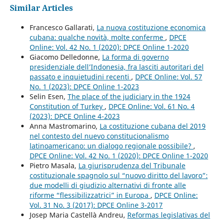
Similar Articles
Francesco Gallarati,
La nuova costituzione economica
cubana: qualche novità, molte conferme
,
DPCE
Online: Vol. 42 No. 1 (2020): DPCE Online 1-2020
Giacomo Delledonne,
La forma di governo
presidenziale dell’Indonesia, fra lasciti autoritari del
passato e inquietudini recenti
,
DPCE Online: Vol. 57
No. 1 (2023): DPCE Online 1-2023
Selin Esen,
The place of the judiciary in the 1924
Constitution of Turkey
,
DPCE Online: Vol. 61 No. 4
(2023): DPCE Online 4-2023
Anna Mastromarino,
La costituzione cubana del 2019
nel contesto del nuevo constitucionalismo
latinoamericano: un dialogo regionale possibile?
,
DPCE Online: Vol. 42 No. 1 (2020): DPCE Online 1-2020
Pietro Masala,
La giurisprudenza del Tribunale
costituzionale spagnolo sul “nuovo diritto del lavoro”:
due modelli di giudizio alternativi di fronte alle
riforme “flessibilizzatrici” in Europa
,
DPCE Online:
Vol. 31 No. 3 (2017): DPCE Online 3-2017
Josep Maria Castellà Andreu,
Reformas legislativas del