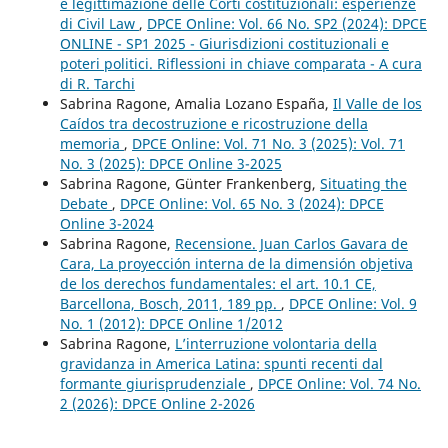
e legittimazione delle Corti costituzionali: esperienze
di Civil Law
,
DPCE Online: Vol. 66 No. SP2 (2024): DPCE
ONLINE - SP1 2025 - Giurisdizioni costituzionali e
poteri politici. Riflessioni in chiave comparata - A cura
di R. Tarchi
Sabrina Ragone, Amalia Lozano España,
Il Valle de los
Caídos tra decostruzione e ricostruzione della
memoria
,
DPCE Online: Vol. 71 No. 3 (2025): Vol. 71
No. 3 (2025): DPCE Online 3-2025
Sabrina Ragone, Günter Frankenberg,
Situating the
Debate
,
DPCE Online: Vol. 65 No. 3 (2024): DPCE
Online 3-2024
Sabrina Ragone,
Recensione. Juan Carlos Gavara de
Cara, La proyección interna de la dimensión objetiva
de los derechos fundamentales: el art. 10.1 CE,
Barcellona, Bosch, 2011, 189 pp.
,
DPCE Online: Vol. 9
No. 1 (2012): DPCE Online 1/2012
Sabrina Ragone,
L’interruzione volontaria della
gravidanza in America Latina: spunti recenti dal
formante giurisprudenziale
,
DPCE Online: Vol. 74 No.
2 (2026): DPCE Online 2-2026