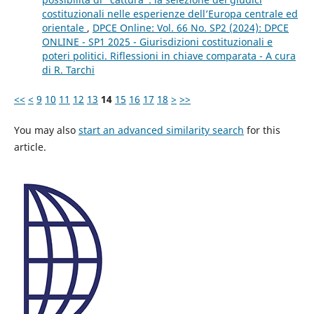
costituzionali nelle esperienze dell’Europa centrale ed
orientale
,
DPCE Online: Vol. 66 No. SP2 (2024): DPCE
ONLINE - SP1 2025 - Giurisdizioni costituzionali e
poteri politici. Riflessioni in chiave comparata - A cura
di R. Tarchi
<<
<
9
10
11
12
13
14
15
16
17
18
>
>>
You may also
start an advanced similarity search
for this
article.