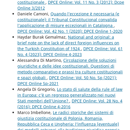
costituzionale
,
DPCE Online: Vol. 11 No. 3 (2012): Dcpe
Online 3/2012
Daniele Camoni,
Quando l’eccezione è necessaria (e
costituzionale): il Tribunal Constitucional convalida
l’applicazione di misure eccezionali in Catalogna
,
DPCE Online: Vol. 42 No. 1 (2020): DPCE Online 1-2020
Haydar Burak Gemalmaz,
National and original: a
brief note on the lack of direct foreign influences on
the Turkish Constitution of 1924
,
DPCE Online: Vol. 61
No. 4 (2023): DPCE Online 4-2023
Alessandra Di Martino,
Circolazione delle soluzioni
giuridiche e delle idee costituzionali. Questioni di
metodo comparativo e prassi tra culture costituzionali
e spazi globali
,
DPCE Online: Vol. 50 No. Sp (2021):
DPCE Online Sp-2021
Angela Di Gregorio,
Lo stato di salute della rule of law
in Europa: c’è un regresso generalizzato nei nuovi
Stati membri dell’Unione?
,
DPCE Online: Vol. 28 No. 4
(2016): DPCE Online 4-2016
Marco Imbellone,
Le radici storiche dei sistemi di
giustizia costituzionale di Polonia, Romania,
Repubblica Ceca e Ungheria: l’influenza (eventuale)
dei modelli estranei alla tradizione giuridica propria
,