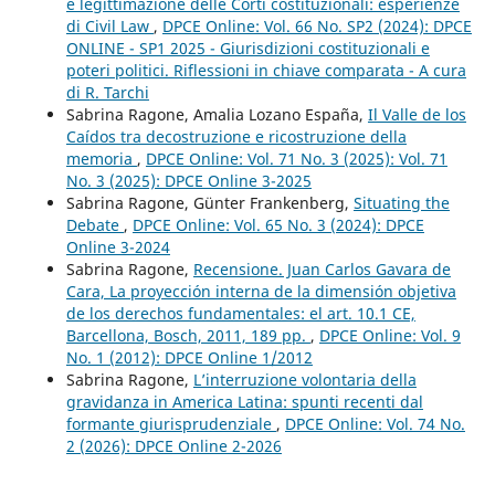
e legittimazione delle Corti costituzionali: esperienze
di Civil Law
,
DPCE Online: Vol. 66 No. SP2 (2024): DPCE
ONLINE - SP1 2025 - Giurisdizioni costituzionali e
poteri politici. Riflessioni in chiave comparata - A cura
di R. Tarchi
Sabrina Ragone, Amalia Lozano España,
Il Valle de los
Caídos tra decostruzione e ricostruzione della
memoria
,
DPCE Online: Vol. 71 No. 3 (2025): Vol. 71
No. 3 (2025): DPCE Online 3-2025
Sabrina Ragone, Günter Frankenberg,
Situating the
Debate
,
DPCE Online: Vol. 65 No. 3 (2024): DPCE
Online 3-2024
Sabrina Ragone,
Recensione. Juan Carlos Gavara de
Cara, La proyección interna de la dimensión objetiva
de los derechos fundamentales: el art. 10.1 CE,
Barcellona, Bosch, 2011, 189 pp.
,
DPCE Online: Vol. 9
No. 1 (2012): DPCE Online 1/2012
Sabrina Ragone,
L’interruzione volontaria della
gravidanza in America Latina: spunti recenti dal
formante giurisprudenziale
,
DPCE Online: Vol. 74 No.
2 (2026): DPCE Online 2-2026