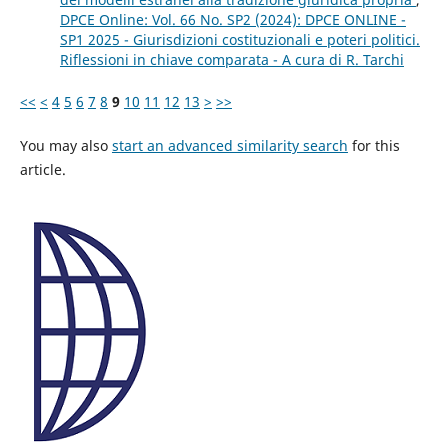
DPCE Online: Vol. 66 No. SP2 (2024): DPCE ONLINE -
SP1 2025 - Giurisdizioni costituzionali e poteri politici.
Riflessioni in chiave comparata - A cura di R. Tarchi
<<
<
4
5
6
7
8
9
10
11
12
13
>
>>
You may also
start an advanced similarity search
for this
article.