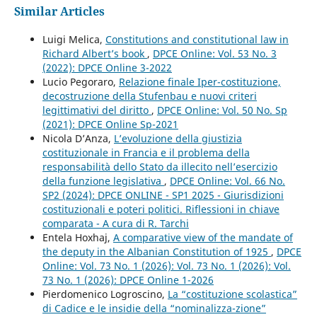
Similar Articles
Luigi Melica,
Constitutions and constitutional law in
Richard Albert’s book
,
DPCE Online: Vol. 53 No. 3
(2022): DPCE Online 3-2022
Lucio Pegoraro,
Relazione finale Iper-costituzione,
decostruzione della Stufenbau e nuovi criteri
legittimativi del diritto
,
DPCE Online: Vol. 50 No. Sp
(2021): DPCE Online Sp-2021
Nicola D’Anza,
L’evoluzione della giustizia
costituzionale in Francia e il problema della
responsabilità dello Stato da illecito nell’esercizio
della funzione legislativa
,
DPCE Online: Vol. 66 No.
SP2 (2024): DPCE ONLINE - SP1 2025 - Giurisdizioni
costituzionali e poteri politici. Riflessioni in chiave
comparata - A cura di R. Tarchi
Entela Hoxhaj,
A comparative view of the mandate of
the deputy in the Albanian Constitution of 1925
,
DPCE
Online: Vol. 73 No. 1 (2026): Vol. 73 No. 1 (2026): Vol.
73 No. 1 (2026): DPCE Online 1-2026
Pierdomenico Logroscino,
La “costituzione scolastica”
di Cadice e le insidie della “nominalizza-zione”