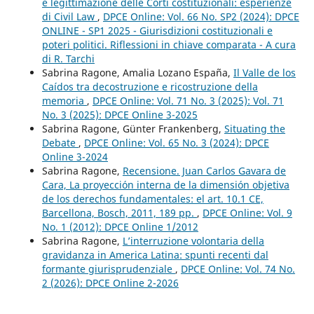
e legittimazione delle Corti costituzionali: esperienze
di Civil Law
,
DPCE Online: Vol. 66 No. SP2 (2024): DPCE
ONLINE - SP1 2025 - Giurisdizioni costituzionali e
poteri politici. Riflessioni in chiave comparata - A cura
di R. Tarchi
Sabrina Ragone, Amalia Lozano España,
Il Valle de los
Caídos tra decostruzione e ricostruzione della
memoria
,
DPCE Online: Vol. 71 No. 3 (2025): Vol. 71
No. 3 (2025): DPCE Online 3-2025
Sabrina Ragone, Günter Frankenberg,
Situating the
Debate
,
DPCE Online: Vol. 65 No. 3 (2024): DPCE
Online 3-2024
Sabrina Ragone,
Recensione. Juan Carlos Gavara de
Cara, La proyección interna de la dimensión objetiva
de los derechos fundamentales: el art. 10.1 CE,
Barcellona, Bosch, 2011, 189 pp.
,
DPCE Online: Vol. 9
No. 1 (2012): DPCE Online 1/2012
Sabrina Ragone,
L’interruzione volontaria della
gravidanza in America Latina: spunti recenti dal
formante giurisprudenziale
,
DPCE Online: Vol. 74 No.
2 (2026): DPCE Online 2-2026