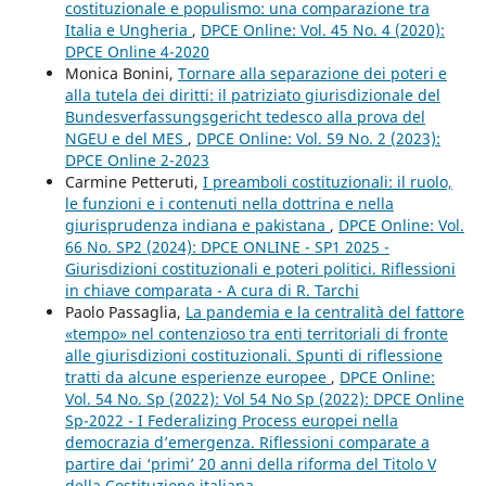
costituzionale e populismo: una comparazione tra
Italia e Ungheria
,
DPCE Online: Vol. 45 No. 4 (2020):
DPCE Online 4-2020
Monica Bonini,
Tornare alla separazione dei poteri e
alla tutela dei diritti: il patriziato giurisdizionale del
Bundesverfassungsgericht tedesco alla prova del
NGEU e del MES
,
DPCE Online: Vol. 59 No. 2 (2023):
DPCE Online 2-2023
Carmine Petteruti,
I preamboli costituzionali: il ruolo,
le funzioni e i contenuti nella dottrina e nella
giurisprudenza indiana e pakistana
,
DPCE Online: Vol.
66 No. SP2 (2024): DPCE ONLINE - SP1 2025 -
Giurisdizioni costituzionali e poteri politici. Riflessioni
in chiave comparata - A cura di R. Tarchi
Paolo Passaglia,
La pandemia e la centralità del fattore
«tempo» nel contenzioso tra enti territoriali di fronte
alle giurisdizioni costituzionali. Spunti di riflessione
tratti da alcune esperienze europee
,
DPCE Online:
Vol. 54 No. Sp (2022): Vol 54 No Sp (2022): DPCE Online
Sp-2022 - I Federalizing Process europei nella
democrazia d’emergenza. Riflessioni comparate a
partire dai ‘primi’ 20 anni della riforma del Titolo V
della Costituzione italiana