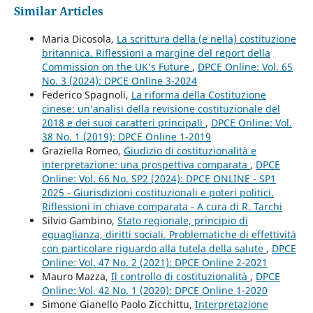
Similar Articles
Maria Dicosola,
La scrittura della (e nella) costituzione
britannica. Riflessioni a margine del report della
Commission on the UK’s Future
,
DPCE Online: Vol. 65
No. 3 (2024): DPCE Online 3-2024
Federico Spagnoli,
La riforma della Costituzione
cinese: un’analisi della revisione costituzionale del
2018 e dei suoi caratteri principali
,
DPCE Online: Vol.
38 No. 1 (2019): DPCE Online 1-2019
Graziella Romeo,
Giudizio di costituzionalità e
interpretazione: una prospettiva comparata
,
DPCE
Online: Vol. 66 No. SP2 (2024): DPCE ONLINE - SP1
2025 - Giurisdizioni costituzionali e poteri politici.
Riflessioni in chiave comparata - A cura di R. Tarchi
Silvio Gambino,
Stato regionale, principio di
eguaglianza, diritti sociali. Problematiche di effettività
con particolare riguardo alla tutela della salute
,
DPCE
Online: Vol. 47 No. 2 (2021): DPCE Online 2-2021
Mauro Mazza,
Il controllo di costituzionalità
,
DPCE
Online: Vol. 42 No. 1 (2020): DPCE Online 1-2020
Simone Gianello Paolo Zicchittu,
Interpretazione