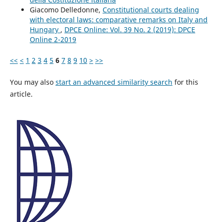
Giacomo Delledonne,
Constitutional courts dealing
with electoral laws: comparative remarks on Italy and
Hungary
,
DPCE Online: Vol. 39 No. 2 (2019): DPCE
Online 2-2019
<<
<
1
2
3
4
5
6
7
8
9
10
>
>>
You may also
start an advanced similarity search
for this
article.