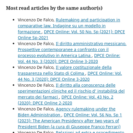
Most read articles by the same author(s)
Vincenzo De Falco,
Rulemaking and participation in
comparative law. Indagine su un modello in
formazione
,
DPCE Online: Vol. 50 No. Sp (2021): DPCE
Online Sp-2021
Vincenzo De Falco,
Il diritto amministrativo messicano.
Prospettive contemporanee a confronto con il
processo evolutivo in America Latina
,
DPCE Online:
Vol. 44 No. 3 (2020): DPCE Online 3-2020
Vincenzo De Falco,
Il valore costituzionale della
trasparenza nello Stato di Colima
,
DPCE Online: Vol.
44 No. 3 (2020): DPCE Online 3-2020
Vincenzo De Falco,
Il diritto alla conoscenza delle
sperimentazioni cliniche ed il rischio d’ instabilità del
mercato dei farmaci
,
DPCE Online: Vol. 43 No. 2
(2020): DPCE Online 2-2020
Vincenzo De Falco,
Agency rulemaking under the
Biden Administration
,
DPCE Online: Vol. 56 No. Sp 1
(2023): The American Presidency after two years of
President Biden (a cura di Giuseppe Franco Ferrari)
Vincenzo De Falco,
Relazioni ad extra e procedimento