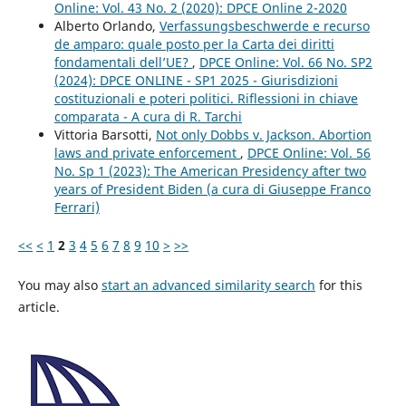
Online: Vol. 43 No. 2 (2020): DPCE Online 2-2020
Alberto Orlando,
Verfassungsbeschwerde e recurso
de amparo: quale posto per la Carta dei diritti
fondamentali dell’UE?
,
DPCE Online: Vol. 66 No. SP2
(2024): DPCE ONLINE - SP1 2025 - Giurisdizioni
costituzionali e poteri politici. Riflessioni in chiave
comparata - A cura di R. Tarchi
Vittoria Barsotti,
Not only Dobbs v. Jackson. Abortion
laws and private enforcement
,
DPCE Online: Vol. 56
No. Sp 1 (2023): The American Presidency after two
years of President Biden (a cura di Giuseppe Franco
Ferrari)
<<
<
1
2
3
4
5
6
7
8
9
10
>
>>
You may also
start an advanced similarity search
for this
article.