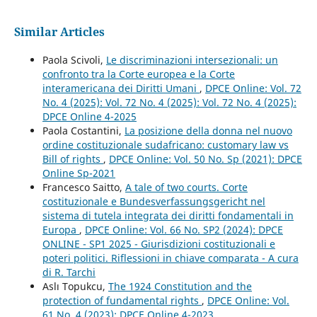
Similar Articles
Paola Scivoli,
Le discriminazioni intersezionali: un
confronto tra la Corte europea e la Corte
interamericana dei Diritti Umani
,
DPCE Online: Vol. 72
No. 4 (2025): Vol. 72 No. 4 (2025): Vol. 72 No. 4 (2025):
DPCE Online 4-2025
Paola Costantini,
La posizione della donna nel nuovo
ordine costituzionale sudafricano: customary law vs
Bill of rights
,
DPCE Online: Vol. 50 No. Sp (2021): DPCE
Online Sp-2021
Francesco Saitto,
A tale of two courts. Corte
costituzionale e Bundesverfassungsgericht nel
sistema di tutela integrata dei diritti fondamentali in
Europa
,
DPCE Online: Vol. 66 No. SP2 (2024): DPCE
ONLINE - SP1 2025 - Giurisdizioni costituzionali e
poteri politici. Riflessioni in chiave comparata - A cura
di R. Tarchi
Aslı Topukcu,
The 1924 Constitution and the
protection of fundamental rights
,
DPCE Online: Vol.
61 No. 4 (2023): DPCE Online 4-2023