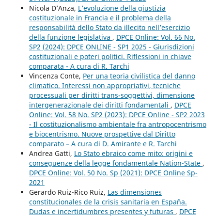
Nicola D’Anza,
L’evoluzione della giustizia
costituzionale in Francia e il problema della
responsabilità dello Stato da illecito nell’esercizio
della funzione legislativa
,
DPCE Online: Vol. 66 No.
SP2 (2024): DPCE ONLINE - SP1 2025 - Giurisdizioni
costituzionali e poteri politici. Riflessioni in chiave
comparata - A cura di R. Tarchi
Vincenza Conte,
Per una teoria civilistica del danno
climatico. Interessi non appropriativi, tecniche
processuali per diritti trans-soggettivi, dimensione
intergenerazionale dei diritti fondamentali
,
DPCE
Online: Vol. 58 No. SP2 (2023): DPCE Online - SP2 2023
- Il costituzionalismo ambientale fra antropocentrismo
e biocentrismo. Nuove prospettive dal Diritto
comparato – A cura di D. Amirante e R. Tarchi
Andrea Gatti,
Lo Stato ebraico come mito: origini e
conseguenze della legge fondamentale Nation-State
,
DPCE Online: Vol. 50 No. Sp (2021): DPCE Online Sp-
2021
Gerardo Ruiz-Rico Ruiz,
Las dimensiones
constitucionales de la crisis sanitaria en España.
Dudas e incertidumbres presentes y futuras
,
DPCE