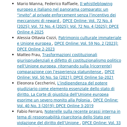
Mario Manna, Federico Raffaele,
Il whistleblowing
europeo e italiano nel panorama comparato: un
“invito” al private enforcement senza l’incentivo dei
meccanismi di reward
,
DPCE Online: Vol. 72 No. 4
(2025): Vol. 72 No. 4 (2025): Vol. 72 No. 4 (2025): DPCE
Online 4-2025
Alessia Ottavia Cozzi,
Patrimonio culturale immateriale
e Unione europea
,
DPCE Online: Vol. 59 No. 2 (2023):
DPCE Online 2-2023
Matteo Frau,
Trasformazioni costituzionali
giurisprudenziali e difetto di costituzionalismo politico
nell’Unione europea, ritornando sulla (ricorrente)
comparazione con l’esperienza statunitense
,
DPCE
Online: Vol. 50 No. Sp (2021): DPCE Online Sp-2021
Eleonora Ceccherini,
L’indipendenza del potere
giudiziario come elemento essenziale dello stato di
diritto. La Corte di giustizia dell’Unione europea
esprime un severo monito alla Polonia
,
DPCE Online:
Vol. 40 No. 3 (2019): DPCE Online 3-2019
Fabio Ferraro,
Noterelle sulla recente prassi interna in
tema di responsabilità risarcitoria dello Stato per
violazione del diritto dell’Unione
,
DPCE Online: Vol. 33