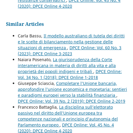
resistenze conservatrici
,
DPCE Online: Vol. 45 No. 4
(2020): DPCE Online 4-2020
Similar Articles
Carla Bassu,
Il modello australiano di tutela dei diritti
e le scelte di bilanciamento nella gestione delle
situazioni di emergenza
,
DPCE Online: Vol. 60 No. 3
(2023): DPCE Online 3-2023
Naiara Posenato,
La giurisprudenza della Corte
interamericana in materia di diritti alla vita e alla
proprietà dei popoli indigeni e tribali
,
DPCE Online:
Vol. 34 No. 1 (2018): DPCE Online 1-2018
Giuseppe Sciascia,
Completare l’Unione bancaria,
approfondire l’unione economica e monetaria: sentieri
e paradigmi europei verso la stabilità finanziaria
,
DPCE Online: Vol. 39 No. 2 (2019): DPCE Online 2-2019
Francesco Battaglia,
La disciplina sull’elettorato
passivo nel diritto dell’Unione europea tra
competenze nazionali e principio d’autonomia del
Parlamento europeo
,
DPCE Online: Vol. 45 No. 4
(2020): DPCE Online 4-2020