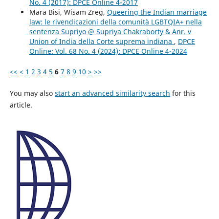
No. 4 (2017): DPCE Online 4-2017
Mara Bisi, Wisam Zreg,
Queering the Indian marriage
law: le rivendicazioni della comunità LGBTQIA+ nella
sentenza Supriyo @ Supriya Chakraborty & Anr. v
Union of India della Corte suprema indiana
,
DPCE
Online: Vol. 68 No. 4 (2024): DPCE Online 4-2024
<<
<
1
2
3
4
5
6
7
8
9
10
>
>>
You may also
start an advanced similarity search
for this
article.