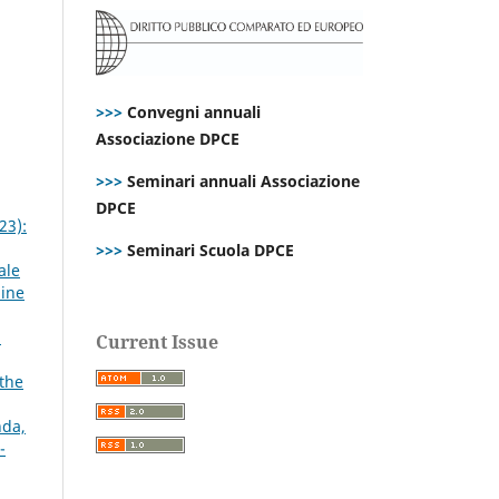
>>>
Convegni annuali
Associazione DPCE
>>>
Seminari annuali Associazione
DPCE
23):
>>>
Seminari Scuola DPCE
ale
line
E
Current Issue
 the
nda,
-