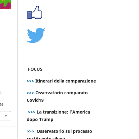
FOCUS
>>>
Itinerari della comparazione
>>>
Osservatorio comparato
CE
Covid19
941
>>>
La transizione: l’America
dopo Trump
>>>
Osservatorio sul processo
costituente cileno