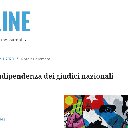
 the Journal
ne 1-2020
/
Note e Commenti
ndipendenza dei giudici nazionali
941