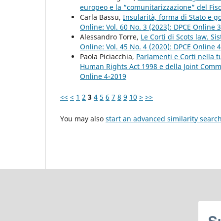
europeo e la “comunitarizzazione” del Fi
Carla Bassu,
Insularità, forma di Stato e g
Online: Vol. 60 No. 3 (2023): DPCE Online 
Alessandro Torre,
Le Corti di Scots law. S
Online: Vol. 45 No. 4 (2020): DPCE Online 
Paola Piciacchia,
Parlamenti e Corti nella t
Human Rights Act 1998 e della Joint Com
Online 4-2019
<<
<
1
2
3
4
5
6
7
8
9
10
>
>>
You may also
start an advanced similarity searc