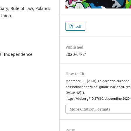
ary; Rule of Law; Poland;
Union.
.pdf
Published
ges’ Independence
2020-04-21
How to Cite
Montanari, L. (2020). La garanzia europea
dell’indipendenza dei giudici nazionali.
DP
Online
,
42
(1).
https://doi.org/10.57660/dpceonline.2020.
More Citation Formats
Issue