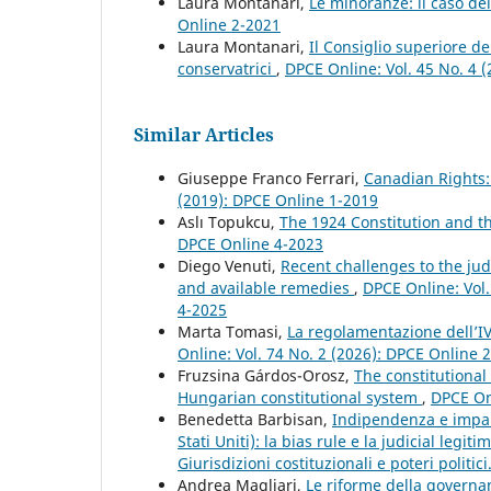
Laura Montanari,
Le minoranze: il caso de
Online 2-2021
Laura Montanari,
Il Consiglio superiore de
conservatrici
,
DPCE Online: Vol. 45 No. 4 
Similar Articles
Giuseppe Franco Ferrari,
Canadian Rights:
(2019): DPCE Online 1-2019
Aslı Topukcu,
The 1924 Constitution and t
DPCE Online 4-2023
Diego Venuti,
Recent challenges to the ju
and available remedies
,
DPCE Online: Vol.
4-2025
Marta Tomasi,
La regolamentazione dell’IVG
Online: Vol. 74 No. 2 (2026): DPCE Online 
Fruzsina Gárdos-Orosz,
The constitutional
Hungarian constitutional system
,
DPCE Onl
Benedetta Barbisan,
Indipendenza e imparz
Stati Uniti): la bias rule e la judicial legit
Giurisdizioni costituzionali e poteri politic
Andrea Magliari,
Le riforme della governa