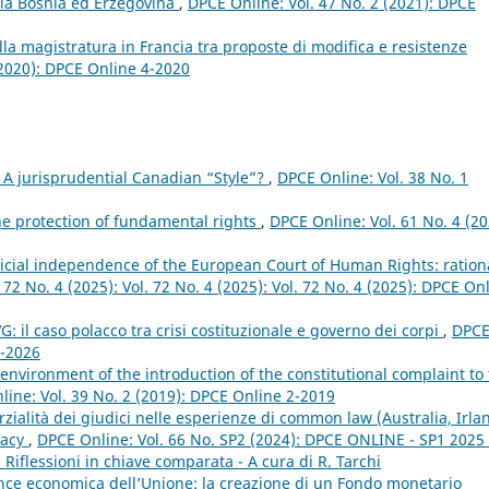
lla Bosnia ed Erzegovina
,
DPCE Online: Vol. 47 No. 2 (2021): DPCE
lla magistratura in Francia tra proposte di modifica e resistenze
(2020): DPCE Online 4-2020
 A jurisprudential Canadian “Style”?
,
DPCE Online: Vol. 38 No. 1
he protection of fundamental rights
,
DPCE Online: Vol. 61 No. 4 (20
dicial independence of the European Court of Human Rights: ration
 72 No. 4 (2025): Vol. 72 No. 4 (2025): Vol. 72 No. 4 (2025): DPCE On
: il caso polacco tra crisi costituzionale e governo dei corpi
,
DPC
2-2026
 environment of the introduction of the constitutional complaint to
ine: Vol. 39 No. 2 (2019): DPCE Online 2-2019
ialità dei giudici nelle esperienze di common law (Australia, Irla
imacy
,
DPCE Online: Vol. 66 No. SP2 (2024): DPCE ONLINE - SP1 2025 
i. Riflessioni in chiave comparata - A cura di R. Tarchi
nce economica dell’Unione: la creazione di un Fondo monetario