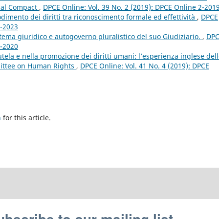
scal Compact
,
DPCE Online: Vol. 39 No. 2 (2019): DPCE Online 2-201
odimento dei diritti tra riconoscimento formale ed effettività
,
DPCE
3-2023
istema giuridico e autogoverno pluralistico del suo Giudiziario.
,
DP
4-2020
utela e nella promozione dei diritti umani: l’esperienza inglese del
mittee on Human Rights
,
DPCE Online: Vol. 41 No. 4 (2019): DPCE
h
for this article.