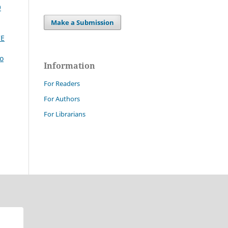
9
Make a Submission
CE
lo
Information
For Readers
For Authors
For Librarians