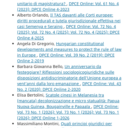
unitario di magistratura?
,
DPCE Online: Vol. 61 No. 4
(2023): DPCE Online 4-2023
Alberto Orlando,
Il TAS davanti alle Corti europee:
diritti procedurali e tutela giurisdizionale effettiva nei
casi Semenya e Seraing
,
DPCE Online: Vol. 72 No. 4
(2025): Vol. 72 No. 4 (2025): Vol. 72 No. 4 (2025): DPCE
Online 4-2025
Angela Di Gregorio,
Hungarian constitutional
developments and measures to protect the rule of law
in Europe
,
DPCE Online: Vol. 39 No. 2 (2019): DPCE
Online 2-2019
Barbara Giovanna Bello,
Un anniversario da
festeggiare? Riflessioni sociologicogiuridiche sulle
disposizioni antidiscriminatorie dell’Unione europea a
vent’anni dalla loro emanazione
,
DPCE Online: Vol. 43
No. 2 (2020): DPCE Online 2-2020
Elisa Bertolini,
Scatole cinesi in Melanesia tra
(mancata) decolonizzazione e micro statualità: Papua
Nuova Guinea, Bougainville e Papaala
,
DPCE Online:
Vol. 73 No. 1 (2026): Vol. 73 No. 1 (2026): Vol. 73 No. 1
(2026): DPCE Online 1-2026
Massimiliano Montini,
Quali principi giuridici per