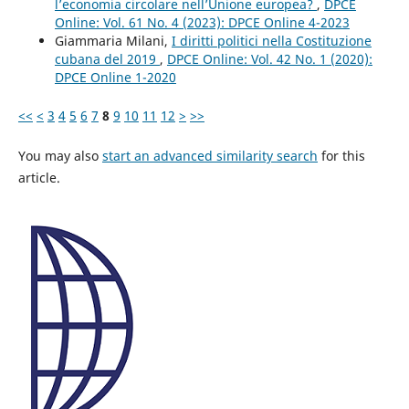
l’economia circolare nell’Unione europea?
,
DPCE
Online: Vol. 61 No. 4 (2023): DPCE Online 4-2023
Giammaria Milani,
I diritti politici nella Costituzione
cubana del 2019
,
DPCE Online: Vol. 42 No. 1 (2020):
DPCE Online 1-2020
<<
<
3
4
5
6
7
8
9
10
11
12
>
>>
You may also
start an advanced similarity search
for this
article.