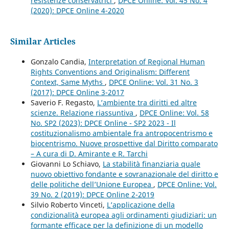
resistenze conservatrici
,
DPCE Online: Vol. 45 No. 4
(2020): DPCE Online 4-2020
Similar Articles
Gonzalo Candia,
Interpretation of Regional Human
Rights Conventions and Originalism: Different
Context, Same Myths
,
DPCE Online: Vol. 31 No. 3
(2017): DPCE Online 3-2017
Saverio F. Regasto,
L’ambiente tra diritti ed altre
scienze. Relazione riassuntiva
,
DPCE Online: Vol. 58
No. SP2 (2023): DPCE Online - SP2 2023 - Il
costituzionalismo ambientale fra antropocentrismo e
biocentrismo. Nuove prospettive dal Diritto comparato
– A cura di D. Amirante e R. Tarchi
Giovanni Lo Schiavo,
La stabilità finanziaria quale
nuovo obiettivo fondante e sovranazionale del diritto e
delle politiche dell’Unione Europea
,
DPCE Online: Vol.
39 No. 2 (2019): DPCE Online 2-2019
Silvio Roberto Vinceti,
L’applicazione della
condizionalità europea agli ordinamenti giudiziari: un
formante efficace per la definizione di un modello