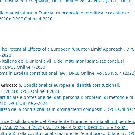
lla Bosnia ed Erzegovina
,
DPCE Online: Vol. 47 No. 2 (2021): DPCE
lla magistratura in Francia tra proposte di modifica e resistenze
(2020): DPCE Online 4-2020
 The Potential Effects of a European ‘Counter-Limit’ Approach
,
DPC
4-2020
o italiano delle unioni civili e dei matrimoni same-sex conclusi
0): DPCE Online 1-2020
oms in Latvian constitutional law
,
DPCE Online: Vol. 55 No. 4 (2022)
 Grisostolo,
Condizionalità europea e identità costituzionali.
 4 (2023): DPCE Online 4-2023
artificiale e protezione dei dati personali: problemi di metodo e di
024): DPCE Online 2-2024
utilizzo della condizionalità in ordinamenti compositi
,
DPCE Online: 
trice Cook da parte del Presidente Trump e la sfida all’indipenden
): Vol. 72 No. 4 (2025): Vol. 72 No. 4 (2025): DPCE Online 4-2025
culturali) nella costituzionalizzazione dell’equilibrio di bilancio
,
DP