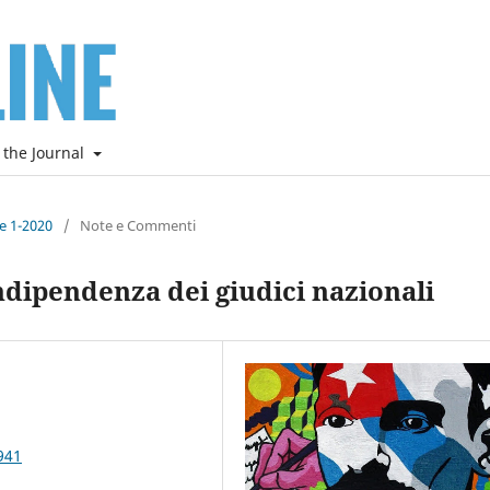
 the Journal
ne 1-2020
/
Note e Commenti
ndipendenza dei giudici nazionali
941