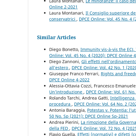
Laura Montanari,
Le minoranze: il caso de
Online 2-2021
Laura Montanari,
Il Consiglio superiore de
conservatrici
,
DPCE Online: Vol. 45 No. 4 
Similar Articles
Diego Bonetto,
Immunity vis-à-vis the ECJ.
Online: Vol. 45 No. 4 (2020): DPCE Online 
Diego Zannoni,
Gli effetti nell’ordinament
all’estero
,
DPCE Online: Vol. 42 No. 1 (202
Giuseppe Franco Ferrari,
Rights and freed
DPCE Online 4-2022
Alessia-Ottavia Cozzi, Francesco Emanuele
Un’introduzione
,
DPCE Online: Vol. 61 No.
Rolando Tarchi, Andrea Gatti,
Intelligenza 
procedura
,
DPCE Online: Vol. 64 No. 2 (2
Antonia Baraggia,
Potestas v. Potentia: l’
50 No. Sp (2021): DPCE Online Sp-2021
Andrea Pierini,
La rimozione della Governa
della FED
,
DPCE Online: Vol. 72 No. 4 (2025
Flavio Guella,
Effetti (normativi) e difetti (