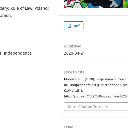
ary; Rule of Law; Poland;
Union.
.pdf
Published
ges’ Independence
2020-04-21
How to Cite
Montanari, L. (2020). La garanzia europea
dell’indipendenza dei giudici nazionali.
DP
Online
,
42
(1).
https://doi.org/10.57660/dpceonline.2020.
More Citation Formats
Issue