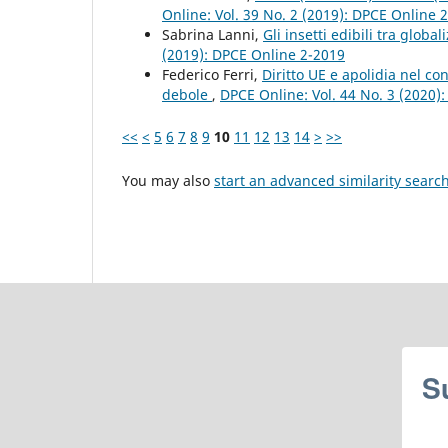
Online: Vol. 39 No. 2 (2019): DPCE Online 
Sabrina Lanni,
Gli insetti edibili tra glob
(2019): DPCE Online 2-2019
Federico Ferri,
Diritto UE e apolidia nel c
debole
,
DPCE Online: Vol. 44 No. 3 (2020)
<<
<
5
6
7
8
9
10
11
12
13
14
>
>>
You may also
start an advanced similarity searc