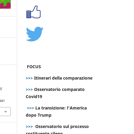
FOCUS
>>>
Itinerari della comparazione
>>>
Osservatorio comparato
CE
Covid19
941
>>>
La transizione: l’America
dopo Trump
>>>
Osservatorio sul processo
costituente cileno