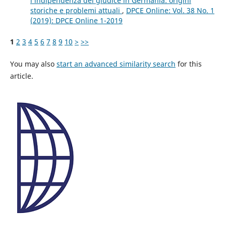
l’indipendenza del giudice in Germania: origini
storiche e problemi attuali
,
DPCE Online: Vol. 38 No. 1
(2019): DPCE Online 1-2019
1
2
3
4
5
6
7
8
9
10
>
>>
You may also
start an advanced similarity search
for this
article.