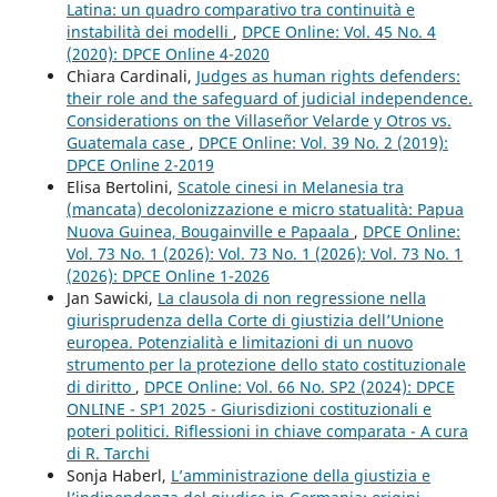
Latina: un quadro comparativo tra continuità e
instabilità dei modelli
,
DPCE Online: Vol. 45 No. 4
(2020): DPCE Online 4-2020
Chiara Cardinali,
Judges as human rights defenders:
their role and the safeguard of judicial independence.
Considerations on the Villaseñor Velarde y Otros vs.
Guatemala case
,
DPCE Online: Vol. 39 No. 2 (2019):
DPCE Online 2-2019
Elisa Bertolini,
Scatole cinesi in Melanesia tra
(mancata) decolonizzazione e micro statualità: Papua
Nuova Guinea, Bougainville e Papaala
,
DPCE Online:
Vol. 73 No. 1 (2026): Vol. 73 No. 1 (2026): Vol. 73 No. 1
(2026): DPCE Online 1-2026
Jan Sawicki,
La clausola di non regressione nella
giurisprudenza della Corte di giustizia dell’Unione
europea. Potenzialità e limitazioni di un nuovo
strumento per la protezione dello stato costituzionale
di diritto
,
DPCE Online: Vol. 66 No. SP2 (2024): DPCE
ONLINE - SP1 2025 - Giurisdizioni costituzionali e
poteri politici. Riflessioni in chiave comparata - A cura
di R. Tarchi
Sonja Haberl,
L’amministrazione della giustizia e