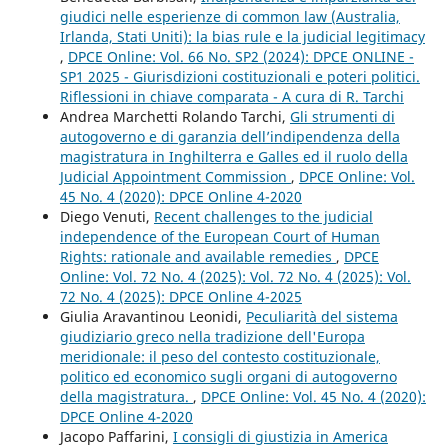
giudici nelle esperienze di common law (Australia,
Irlanda, Stati Uniti): la bias rule e la judicial legitimacy
,
DPCE Online: Vol. 66 No. SP2 (2024): DPCE ONLINE -
SP1 2025 - Giurisdizioni costituzionali e poteri politici.
Riflessioni in chiave comparata - A cura di R. Tarchi
Andrea Marchetti Rolando Tarchi,
Gli strumenti di
autogoverno e di garanzia dell’indipendenza della
magistratura in Inghilterra e Galles ed il ruolo della
Judicial Appointment Commission
,
DPCE Online: Vol.
45 No. 4 (2020): DPCE Online 4-2020
Diego Venuti,
Recent challenges to the judicial
independence of the European Court of Human
Rights: rationale and available remedies
,
DPCE
Online: Vol. 72 No. 4 (2025): Vol. 72 No. 4 (2025): Vol.
72 No. 4 (2025): DPCE Online 4-2025
Giulia Aravantinou Leonidi,
Peculiarità del sistema
giudiziario greco nella tradizione dell'Europa
meridionale: il peso del contesto costituzionale,
politico ed economico sugli organi di autogoverno
della magistratura.
,
DPCE Online: Vol. 45 No. 4 (2020):
DPCE Online 4-2020
Jacopo Paffarini,
I consigli di giustizia in America