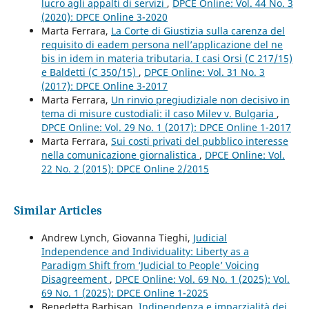
lucro agli appalti di servizi
,
DPCE Online: Vol. 44 No. 3
(2020): DPCE Online 3-2020
Marta Ferrara,
La Corte di Giustizia sulla carenza del
requisito di eadem persona nell’applicazione del ne
bis in idem in materia tributaria. I casi Orsi (C 217/15)
e Baldetti (C 350/15)
,
DPCE Online: Vol. 31 No. 3
(2017): DPCE Online 3-2017
Marta Ferrara,
Un rinvio pregiudiziale non decisivo in
tema di misure custodiali: il caso Milev v. Bulgaria
,
DPCE Online: Vol. 29 No. 1 (2017): DPCE Online 1-2017
Marta Ferrara,
Sui costi privati del pubblico interesse
nella comunicazione giornalistica
,
DPCE Online: Vol.
22 No. 2 (2015): DPCE Online 2/2015
Similar Articles
Andrew Lynch, Giovanna Tieghi,
Judicial
Independence and Individuality: Liberty as a
Paradigm Shift from ‘Judicial to People’ Voicing
Disagreement
,
DPCE Online: Vol. 69 No. 1 (2025): Vol.
69 No. 1 (2025): DPCE Online 1-2025
Benedetta Barbisan,
Indipendenza e imparzialità dei