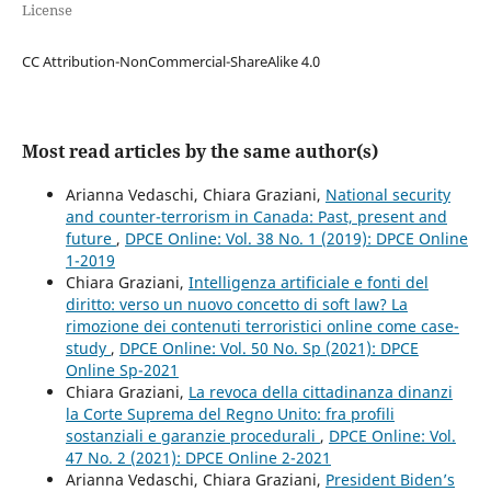
License
CC Attribution-NonCommercial-ShareAlike 4.0
Most read articles by the same author(s)
Arianna Vedaschi, Chiara Graziani,
National security
and counter-terrorism in Canada: Past, present and
future
,
DPCE Online: Vol. 38 No. 1 (2019): DPCE Online
1-2019
Chiara Graziani,
Intelligenza artificiale e fonti del
diritto: verso un nuovo concetto di soft law? La
rimozione dei contenuti terroristici online come case-
study
,
DPCE Online: Vol. 50 No. Sp (2021): DPCE
Online Sp-2021
Chiara Graziani,
La revoca della cittadinanza dinanzi
la Corte Suprema del Regno Unito: fra profili
sostanziali e garanzie procedurali
,
DPCE Online: Vol.
47 No. 2 (2021): DPCE Online 2-2021
Arianna Vedaschi, Chiara Graziani,
President Biden’s