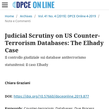
Home
/
Archives
/
Vol. 41 No. 4 (2019): DPCE Online 4-2019
/
Note e Commenti
Judicial Scrutiny on US Counter-
Terrorism Databases: The Elhady
Case
Il controllo giudiziale sui database antiterrorismo
statunitensi: il caso Elhady
Chiara Graziani
DOI:
https://doi.org/10.57660/dpceonline.2019.877
Keywords:
Counter-terrorism; Databases; Due Process