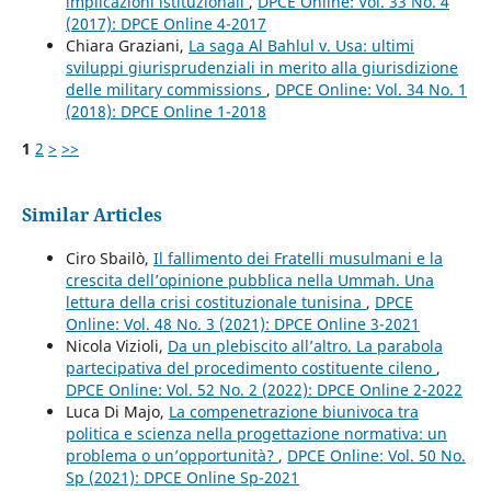
implicazioni istituzionali
,
DPCE Online: Vol. 33 No. 4
(2017): DPCE Online 4-2017
Chiara Graziani,
La saga Al Bahlul v. Usa: ultimi
sviluppi giurisprudenziali in merito alla giurisdizione
delle military commissions
,
DPCE Online: Vol. 34 No. 1
(2018): DPCE Online 1-2018
1
2
>
>>
Similar Articles
Ciro Sbailò,
Il fallimento dei Fratelli musulmani e la
crescita dell’opinione pubblica nella Ummah. Una
lettura della crisi costituzionale tunisina
,
DPCE
Online: Vol. 48 No. 3 (2021): DPCE Online 3-2021
Nicola Vizioli,
Da un plebiscito all’altro. La parabola
partecipativa del procedimento costituente cileno
,
DPCE Online: Vol. 52 No. 2 (2022): DPCE Online 2-2022
Luca Di Majo,
La compenetrazione biunivoca tra
politica e scienza nella progettazione normativa: un
problema o un’opportunità?
,
DPCE Online: Vol. 50 No.
Sp (2021): DPCE Online Sp-2021