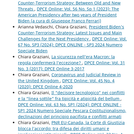
Counter-Terrorism Strategy: Between Old and New
Threats
,
DPCE Online: Vol. 56 No. Sp 1 (2023): The
American Presidency after two years of President
Biden (a cura di Giuseppe Franco Ferrari)
Arianna Vedaschi, Chiara Graziani,
President Biden’s
Counter-Terrorism Strategy: Latest Issues and Main
Challenges for the Next Presidency
,
DPCE Online: Vol.
67 No. SP3 (2024): DPCE ONLINE - SP3 2024 Numero
Speciale Biden
Chiara Graziani,
La sicurezza nell’era Macron: la
regola confermerà l’eccezione?
,
DPCE Online: Vol. 31
No. 3 (2017): DPCE Online 3-2017
Chiara Graziani,
Coronavirus and Judicial Review in
the United Kingdom
,
DPCE Online: Vol. 45 No. 4
(2020): DPCE Online 4-2020
Chiara Graziani,
Il “decisore tecnologico” nei conflitti
e la “linea sottile” fra tipicità e atipicità del bellum
,
DPCE Online: Vol. 63 No. SP1 (2024): DPCE ONLINE -
SP1 2024 Numero Speciale Pescara Costituzionalismo,
declinazioni del principio pacifista e conflitti armati
Chiara Graziani,
PNR EU-Canada, la Corte di Giustizia
blocca l’accordo: tra difesa dei diritti umani e