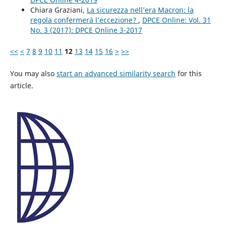
Chiara Graziani,
La sicurezza nell’era Macron: la
regola confermerà l’eccezione?
,
DPCE Online: Vol. 31
No. 3 (2017): DPCE Online 3-2017
<<
<
7
8
9
10
11
12
13
14
15
16
>
>>
You may also
start an advanced similarity search
for this
article.