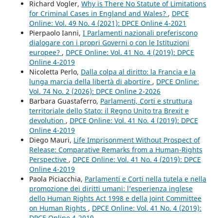
Richard Vogler,
Why is There No Statute of Limitations
for Criminal Cases in England and Wales?
,
DPCE
Online: Vol. 49 No. 4 (2021): DPCE Online 4-2021
Pierpaolo Ianni,
I Parlamenti nazionali preferiscono
dialogare con i propri Governi o con le Istituzioni
europee?
,
DPCE Online: Vol. 41 No. 4 (2019): DPCE
Online 4-2019
Nicoletta Perlo,
Dalla colpa al diritto: la Francia e la
lunga marcia della libertà di abortire
,
DPCE Online:
Vol. 74 No. 2 (2026): DPCE Online 2-2026
Barbara Guastaferro,
Parlamenti, Corti e struttura
territoriale dello Stato: il Regno Unito tra Brexit e
devolution
,
DPCE Online: Vol. 41 No. 4 (2019): DPCE
Online 4-2019
Diego Mauri,
Life Imprisonment Without Prospect of
Release: Comparative Remarks from a Human-Rights
Perspective
,
DPCE Online: Vol. 41 No. 4 (2019): DPCE
Online 4-2019
Paola Piciacchia,
Parlamenti e Corti nella tutela e nella
promozione dei diritti umani: l’esperienza inglese
dello Human Rights Act 1998 e della Joint Committee
on Human Rights
,
DPCE Online: Vol. 41 No. 4 (2019):
DPCE Online 4-2019