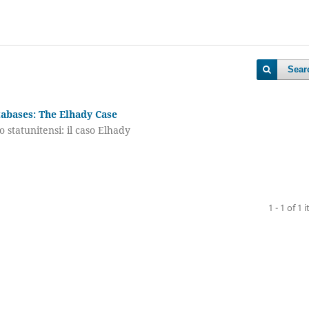
Sear
tabases: The Elhady Case
o statunitensi: il caso Elhady
1 - 1 of 1 