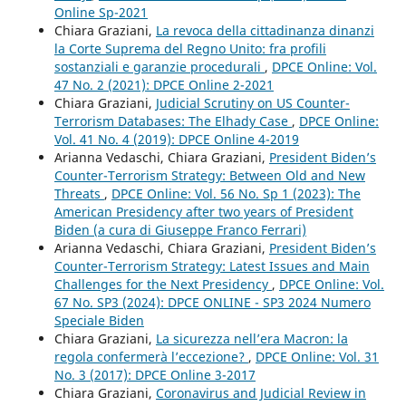
Online Sp-2021
Chiara Graziani,
La revoca della cittadinanza dinanzi
la Corte Suprema del Regno Unito: fra profili
sostanziali e garanzie procedurali
,
DPCE Online: Vol.
47 No. 2 (2021): DPCE Online 2-2021
Chiara Graziani,
Judicial Scrutiny on US Counter-
Terrorism Databases: The Elhady Case
,
DPCE Online:
Vol. 41 No. 4 (2019): DPCE Online 4-2019
Arianna Vedaschi, Chiara Graziani,
President Biden’s
Counter-Terrorism Strategy: Between Old and New
Threats
,
DPCE Online: Vol. 56 No. Sp 1 (2023): The
American Presidency after two years of President
Biden (a cura di Giuseppe Franco Ferrari)
Arianna Vedaschi, Chiara Graziani,
President Biden’s
Counter-Terrorism Strategy: Latest Issues and Main
Challenges for the Next Presidency
,
DPCE Online: Vol.
67 No. SP3 (2024): DPCE ONLINE - SP3 2024 Numero
Speciale Biden
Chiara Graziani,
La sicurezza nell’era Macron: la
regola confermerà l’eccezione?
,
DPCE Online: Vol. 31
No. 3 (2017): DPCE Online 3-2017
Chiara Graziani,
Coronavirus and Judicial Review in