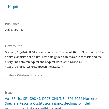
.pdf
Published
2024-05-14
How to Cite
Graziani, C. (2024). Il “decisore tecnologico” nei conflitti e la “linea sottile” fra
tipicità e atipicità del bellum: Technology decision-maker in conflicts and the
blurry line between typical and atypical wars.
DPCE Online
,
63
(SP1).
https://doi.org/10.57660/dpceonline.2024.2144
More Citation Formats
Issue
Vol. 63 No. SP1 (2024): DPCE ONLINE - SP1 2024 Numero
Speciale Pescara Costituzionalismo, declinazioni del
principio pacifista e conflitti armati