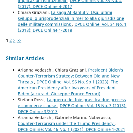
implicazioni istituzionali
,
DPCE Online: Vol. 33 No. 4
(2017): DPCE Online 4-2017
Chiara Graziani,
La saga Al Bahlul v. Usa: ultimi
sviluppi giurisprudenziali in merito alla giurisdizione
delle military commissions
,
DPCE Online: Vol. 34 No. 1
(2018): DPCE Online 1-2018
1
2
>
>>
Similar Articles
Arianna Vedaschi, Chiara Graziani,
President Biden’s
Counter-Terrorism Strategy: Between Old and New
Threats
,
DPCE Online: Vol. 56 No. Sp 1 (2023): The
American Presidency after two years of President
Biden (a cura di Giuseppe Franco Ferrari)
Stefano Rossi,
La guerra del foie gras: tra due process
e commerce clause
,
DPCE Online: Vol. 15 No. 3 (2013):
DPCE Online 3/2013
Arianna Vedaschi, Gabriele Marino Noberasco,
Counter-Terrorism under the Trump Presidency
,
DPCE Online: Vol. 46 No. 1 (2021): DPCE Online 1-2021