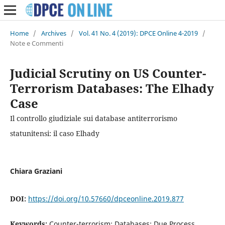
Home
/
Archives
/
Vol. 41 No. 4 (2019): DPCE Online 4-2019
/
Note e Commenti
Judicial Scrutiny on US Counter-
Terrorism Databases: The Elhady
Case
Il controllo giudiziale sui database antiterrorismo
statunitensi: il caso Elhady
Chiara Graziani
DOI:
https://doi.org/10.57660/dpceonline.2019.877
Keywords:
Counter-terrorism; Databases; Due Process