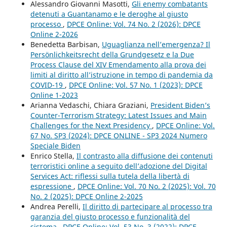
Alessandro Giovanni Masotti,
Gli enemy combatants
detenuti a Guantanamo e le deroghe al giusto
processo
,
DPCE Online: Vol. 74 No. 2 (2026): DPCE
Online 2-2026
Benedetta Barbisan,
Uguaglianza nell’emergenza? Il
Persönlichkeitsrecht della Grundgesetz e la Due
Process Clause del XIV Emendamento alla prova dei
limiti al diritto all’istruzione in tempo di pandemia da
COVID-19
,
DPCE Online: Vol. 57 No. 1 (2023): DPCE
Online 1-2023
Arianna Vedaschi, Chiara Graziani,
President Biden’s
Counter-Terrorism Strategy: Latest Issues and Main
Challenges for the Next Presidency
,
DPCE Online: Vol.
67 No. SP3 (2024): DPCE ONLINE - SP3 2024 Numero
Speciale Biden
Enrico Stella,
Il contrasto alla diffusione dei contenuti
terroristici online a seguito dell’adozione del Digital
Services Act: riflessi sulla tutela della libertà di
espressione
,
DPCE Online: Vol. 70 No. 2 (2025): Vol. 70
No. 2 (2025): DPCE Online 2-2025
Andrea Perelli,
Il diritto di partecipare al processo tra
garanzia del giusto processo e funzionalità del
sistema
,
DPCE Online: Vol. 53 No. 3 (2022): DPCE