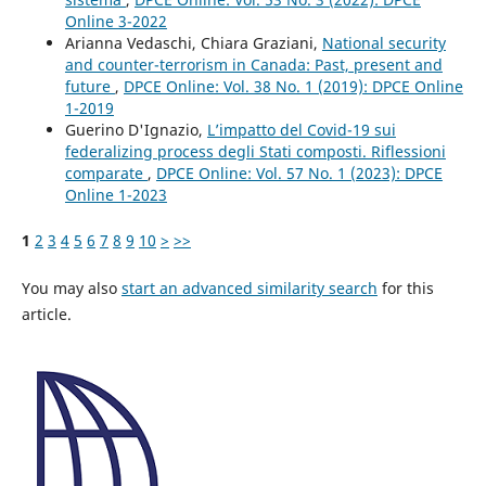
Online 3-2022
Arianna Vedaschi, Chiara Graziani,
National security
and counter-terrorism in Canada: Past, present and
future
,
DPCE Online: Vol. 38 No. 1 (2019): DPCE Online
1-2019
Guerino D'Ignazio,
L’impatto del Covid-19 sui
federalizing process degli Stati composti. Riflessioni
comparate
,
DPCE Online: Vol. 57 No. 1 (2023): DPCE
Online 1-2023
1
2
3
4
5
6
7
8
9
10
>
>>
You may also
start an advanced similarity search
for this
article.