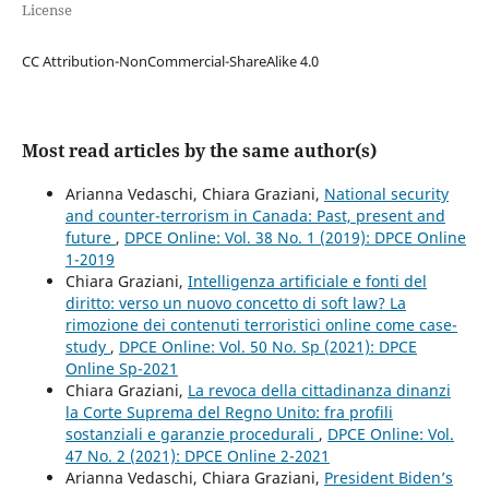
License
CC Attribution-NonCommercial-ShareAlike 4.0
Most read articles by the same author(s)
Arianna Vedaschi, Chiara Graziani,
National security
and counter-terrorism in Canada: Past, present and
future
,
DPCE Online: Vol. 38 No. 1 (2019): DPCE Online
1-2019
Chiara Graziani,
Intelligenza artificiale e fonti del
diritto: verso un nuovo concetto di soft law? La
rimozione dei contenuti terroristici online come case-
study
,
DPCE Online: Vol. 50 No. Sp (2021): DPCE
Online Sp-2021
Chiara Graziani,
La revoca della cittadinanza dinanzi
la Corte Suprema del Regno Unito: fra profili
sostanziali e garanzie procedurali
,
DPCE Online: Vol.
47 No. 2 (2021): DPCE Online 2-2021
Arianna Vedaschi, Chiara Graziani,
President Biden’s