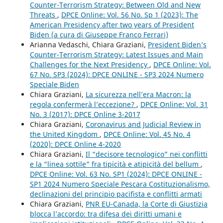
Counter-Terrorism Strategy: Between Old and New
Threats
,
DPCE Online: Vol. 56 No. Sp 1 (2023): The
American Presidency after two years of President
Biden (a cura di Giuseppe Franco Ferrari)
Arianna Vedaschi, Chiara Graziani,
President Biden’s
Counter-Terrorism Strategy: Latest Issues and Main
Challenges for the Next Presidency
,
DPCE Online: Vol.
67 No. SP3 (2024): DPCE ONLINE - SP3 2024 Numero
Speciale Biden
Chiara Graziani,
La sicurezza nell’era Macron: la
regola confermerà l’eccezione?
,
DPCE Online: Vol. 31
No. 3 (2017): DPCE Online 3-2017
Chiara Graziani,
Coronavirus and Judicial Review in
the United Kingdom
,
DPCE Online: Vol. 45 No. 4
(2020): DPCE Online 4-2020
Chiara Graziani,
Il “decisore tecnologico” nei conflitti
e la “linea sottile” fra tipicità e atipicità del bellum
,
DPCE Online: Vol. 63 No. SP1 (2024): DPCE ONLINE -
SP1 2024 Numero Speciale Pescara Costituzionalismo,
declinazioni del principio pacifista e conflitti armati
Chiara Graziani,
PNR EU-Canada, la Corte di Giustizia
blocca l’accordo: tra difesa dei diritti umani e