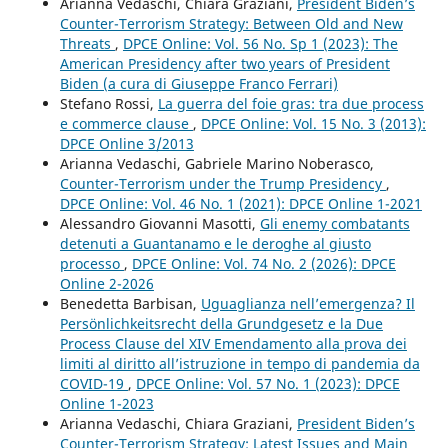
Arianna Vedaschi, Chiara Graziani,
President Biden’s
Counter-Terrorism Strategy: Between Old and New
Threats
,
DPCE Online: Vol. 56 No. Sp 1 (2023): The
American Presidency after two years of President
Biden (a cura di Giuseppe Franco Ferrari)
Stefano Rossi,
La guerra del foie gras: tra due process
e commerce clause
,
DPCE Online: Vol. 15 No. 3 (2013):
DPCE Online 3/2013
Arianna Vedaschi, Gabriele Marino Noberasco,
Counter-Terrorism under the Trump Presidency
,
DPCE Online: Vol. 46 No. 1 (2021): DPCE Online 1-2021
Alessandro Giovanni Masotti,
Gli enemy combatants
detenuti a Guantanamo e le deroghe al giusto
processo
,
DPCE Online: Vol. 74 No. 2 (2026): DPCE
Online 2-2026
Benedetta Barbisan,
Uguaglianza nell’emergenza? Il
Persönlichkeitsrecht della Grundgesetz e la Due
Process Clause del XIV Emendamento alla prova dei
limiti al diritto all’istruzione in tempo di pandemia da
COVID-19
,
DPCE Online: Vol. 57 No. 1 (2023): DPCE
Online 1-2023
Arianna Vedaschi, Chiara Graziani,
President Biden’s
Counter-Terrorism Strategy: Latest Issues and Main