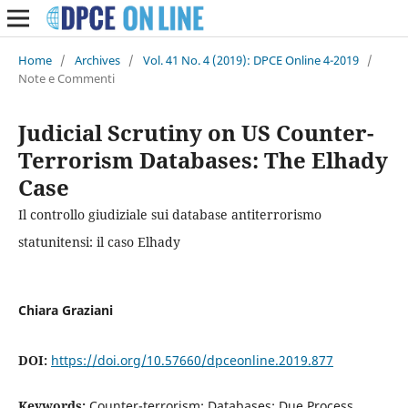
Home
/
Archives
/
Vol. 41 No. 4 (2019): DPCE Online 4-2019
/
Note e Commenti
Judicial Scrutiny on US Counter-
Terrorism Databases: The Elhady
Case
Il controllo giudiziale sui database antiterrorismo
statunitensi: il caso Elhady
Chiara Graziani
DOI:
https://doi.org/10.57660/dpceonline.2019.877
Keywords:
Counter-terrorism; Databases; Due Process