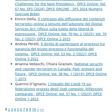
Challenges for the Next Presidency
,
DPCE Online: Vol.
67 No. SP3 (2024): DPCE ONLINE - SP3 2024 Numero
Speciale Biden
Enrico Stella,
Il contrasto alla diffusione dei contenuti
terroristici online a seguito dell’adozione del Digital
Services Act: riflessi sulla tutela della libertà di
espressione
,
DPCE Online: Vol. 70 No. 2 (2025): Vol. 70
No. 2 (2025): DPCE Online 2-2025
Andrea Perelli,
Il diritto di partecipare al processo tra
garanzia del giusto processo e funzionalità del
sistema
,
DPCE Online: Vol. 53 No. 3 (2022): DPCE
Online 3-2022
Arianna Vedaschi, Chiara Graziani,
National security
and counter-terrorism in Canada: Past, present and
future
,
DPCE Online: Vol. 38 No. 1 (2019): DPCE Online
1-2019
Guerino D'Ignazio,
L’impatto del Covid-19 sui
federalizing process degli Stati composti. Riflessioni
comparate
,
DPCE Online: Vol. 57 No. 1 (2023): DPCE
Online 1-2023
1
2
3
4
5
6
7
8
9
10
>
>>