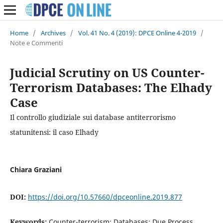
Home
/
Archives
/
Vol. 41 No. 4 (2019): DPCE Online 4-2019
/
Note e Commenti
Judicial Scrutiny on US Counter-
Terrorism Databases: The Elhady
Case
Il controllo giudiziale sui database antiterrorismo
statunitensi: il caso Elhady
Chiara Graziani
DOI:
https://doi.org/10.57660/dpceonline.2019.877
Keywords:
Counter-terrorism; Databases; Due Process