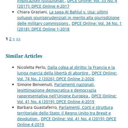
implicazioni istituzionali
,
DPCE Online: Vol. 33 No. 4
(2017): DPCE Online 4-2017
Chiara Graziani,
La saga Al Bahlul v. Usa: ultimi
sviluppi giurisprudenziali in merito alla giurisdizione
delle military commissions
,
DPCE Online: Vol. 34 No. 1
(2018): DPCE Online 1-2018
1
2
>
>>
Similar Articles
Nicoletta Perlo,
Dalla colpa al diritto: la Francia e la
lunga marcia della libertà di abortire
,
DPCE Online:
Vol. 74 No. 2 (2026): DPCE Online 2-2026
Simone Benvenuti,
Parlamenti nazionali,
legittimazione democratica e democrazia
rappresentativa nell’Unione Europea
,
DPCE Online:
Vol. 41 No. 4 (2019): DPCE Online 4-2019
Barbara Guastaferro,
Parlamenti, Corti e struttura
territoriale dello Stato: il Regno Unito tra Brexit e
devolution
,
DPCE Online: Vol. 41 No. 4 (2019): DPCE
Online 4-2019