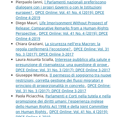
Pierpaolo Ianni,
I Parlamenti nazionali preferiscono
dialogare con i propri Governi o con le Istituzioni
europee?
,
DPCE Online: Vol. 41 No. 4 (2019): DPCE
Online 4-2019
Diego Mauri,
Life Imprisonment Without Prospect of
Release: Comparative Remarks from a Human-Rights
Perspective
,
DPCE Online: Vol. 41 No. 4 (2019): DPCE
Online 4-2019
Chiara Graziani,
La sicurezza nell’era Macron: la
regola confermerà l’eccezione?
,
DPCE Online: Vol. 31
No. 3 (2017): DPCE Online 3-2017
Laura Assunta Scialla,
Interesse pubblico alla salute e
presunzione di riservatezza: una questione di prove
,
DPCE Online: Vol. 31 No. 3 (2017): DPCE Online 3-2017
Giuseppe Mantica,
Il permesso di soggiorno tra nuove
restrizioni, corretta gestione dei flussi migratori e
principio di proporzionalità in concreto
,
DPCE Online:
Vol. 31 No. 3 (2017): DPCE Online 3-2017
Paola Piciacchia,
Parlamenti e Corti nella tutela e nella
promozione dei diritti umani: l’esperienza inglese
dello Human Rights Act 1998 e della Joint Committee
on Human Rights
,
DPCE Online: Vol. 41 No. 4 (2019):
DPCE Online 4-2019