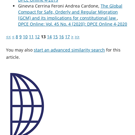
Ginevra Cerrina Feroni Andrea Cardone,
The Global
Compact for Safe, Orderly and Regular Migration
(GCM) and its implications for constitutional law
,
DPCE Online: Vol. 45 No. 4 (2020): DPCE Online 4-2020
<<
<
8
9
10
11
12
13
14
15
16
17
>
>>
You may also
start an advanced similarity search
for this
article.