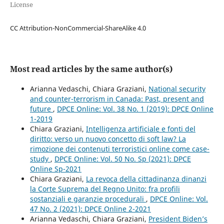
License
CC Attribution-NonCommercial-ShareAlike 4.0
Most read articles by the same author(s)
Arianna Vedaschi, Chiara Graziani,
National security
and counter-terrorism in Canada: Past, present and
future
,
DPCE Online: Vol. 38 No. 1 (2019): DPCE Online
1-2019
Chiara Graziani,
Intelligenza artificiale e fonti del
diritto: verso un nuovo concetto di soft law? La
rimozione dei contenuti terroristici online come case-
study
,
DPCE Online: Vol. 50 No. Sp (2021): DPCE
Online Sp-2021
Chiara Graziani,
La revoca della cittadinanza dinanzi
la Corte Suprema del Regno Unito: fra profili
sostanziali e garanzie procedurali
,
DPCE Online: Vol.
47 No. 2 (2021): DPCE Online 2-2021
Arianna Vedaschi, Chiara Graziani,
President Biden’s