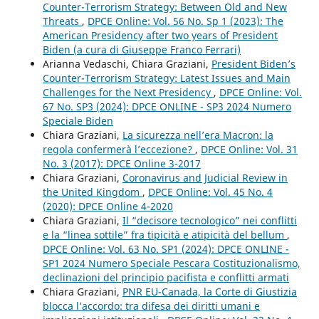
Counter-Terrorism Strategy: Between Old and New
Threats
,
DPCE Online: Vol. 56 No. Sp 1 (2023): The
American Presidency after two years of President
Biden (a cura di Giuseppe Franco Ferrari)
Arianna Vedaschi, Chiara Graziani,
President Biden’s
Counter-Terrorism Strategy: Latest Issues and Main
Challenges for the Next Presidency
,
DPCE Online: Vol.
67 No. SP3 (2024): DPCE ONLINE - SP3 2024 Numero
Speciale Biden
Chiara Graziani,
La sicurezza nell’era Macron: la
regola confermerà l’eccezione?
,
DPCE Online: Vol. 31
No. 3 (2017): DPCE Online 3-2017
Chiara Graziani,
Coronavirus and Judicial Review in
the United Kingdom
,
DPCE Online: Vol. 45 No. 4
(2020): DPCE Online 4-2020
Chiara Graziani,
Il “decisore tecnologico” nei conflitti
e la “linea sottile” fra tipicità e atipicità del bellum
,
DPCE Online: Vol. 63 No. SP1 (2024): DPCE ONLINE -
SP1 2024 Numero Speciale Pescara Costituzionalismo,
declinazioni del principio pacifista e conflitti armati
Chiara Graziani,
PNR EU-Canada, la Corte di Giustizia
blocca l’accordo: tra difesa dei diritti umani e