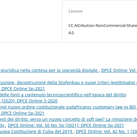
License
CC Attribution-NonCommercial-Share
4.0
giuridica nella contesa per la sovranità digitale
,
DPCE Online: Vol.
tuzione, decostruzione della Stufenbau e nuovi criteri legittimativi 
): DPCE Online Sp-2021
lle fonti a contenuto tecnicoscientifico nell’epoca del diritto
3 (2020): DPCE Online 3-2020
nel nuovo ordine costituzionale sudafricano: customary law vs Bill 
): DPCE Online Sp-2021
fonti del diritto: verso un nuovo concetto di soft law? La rimozione d
udy
,
DPCE Online: Vol. 50 No. Sp (2021): DPCE Online Sp-2021
 nuova Costituzione di Cuba del 2019
,
DPCE Online: Vol. 42 No. 1 (20