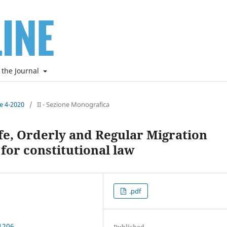
 the Journal
ne 4-2020
/
II - Sezione Monografica
fe, Orderly and Regular Migration
 for constitutional law
.pdf
1206
Published