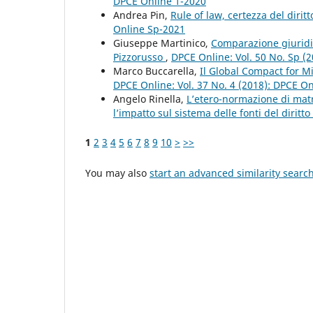
DPCE Online 1-2020
Andrea Pin,
Rule of law, certezza del dirit
Online Sp-2021
Giuseppe Martinico,
Comparazione giuridi
Pizzorusso
,
DPCE Online: Vol. 50 No. Sp (
Marco Buccarella,
Il Global Compact for Mi
DPCE Online: Vol. 37 No. 4 (2018): DPCE O
Angelo Rinella,
L’etero-normazione di matri
l’impatto sul sistema delle fonti del diritto
1
2
3
4
5
6
7
8
9
10
>
>>
You may also
start an advanced similarity searc