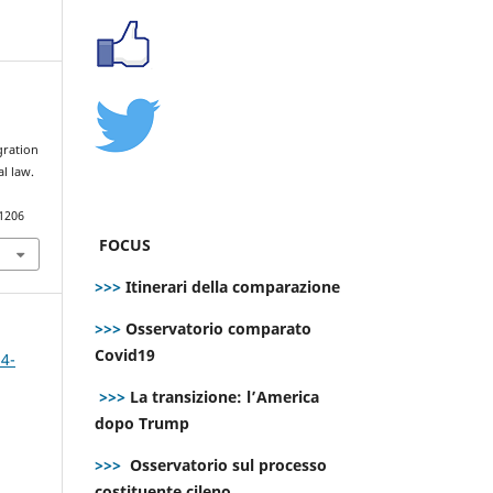
l
gration
al law.
.1206
FOCUS
>>>
Itinerari della comparazione
>>>
Osservatorio comparato
Covid19
 4-
>>>
La transizione: l’America
dopo Trump
>>>
Osservatorio sul processo
costituente cileno