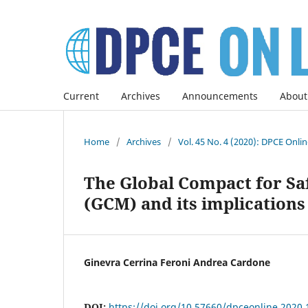
Current
Archives
Announcements
About
Home
/
Archives
/
Vol. 45 No. 4 (2020): DPCE Onli
The Global Compact for Sa
(GCM) and its implications
Ginevra Cerrina Feroni Andrea Cardone
DOI:
https://doi.org/10.57660/dpceonline.2020.