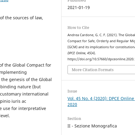
2021-01-19
of the sources of law,
How to Cite
Andrea Cardone, G. C. F. (2021). The Globa
Compact for Safe, Orderly and Regular Mi
(GCM) and its implications for constitution
DPCE Online
,
45
(4).
https://doi.org/10.57660/dpceonline.2020
 of the Global Compact for
More Citation Formats
 implementing
 the genesis of the Global
n-binding nature (but
Issue
 customary international
Vol. 45 No. 4 (2020): DPCE Online
pinio iuris ac
2020
le use for interpretative
evel.
Section
II - Sezione Monografica