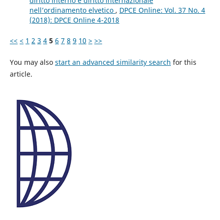
diritto interno e diritto internazionale
nell’ordinamento elvetico
,
DPCE Online: Vol. 37 No. 4
(2018): DPCE Online 4-2018
<<
<
1
2
3
4
5
6
7
8
9
10
>
>>
You may also
start an advanced similarity search
for this
article.