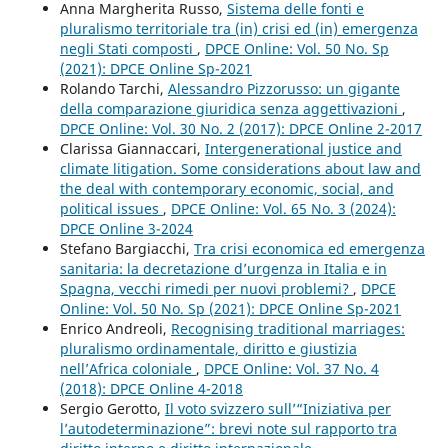
Anna Margherita Russo,
Sistema delle fonti e
pluralismo territoriale tra (in) crisi ed (in) emergenza
negli Stati composti
,
DPCE Online: Vol. 50 No. Sp
(2021): DPCE Online Sp-2021
Rolando Tarchi,
Alessandro Pizzorusso: un gigante
della comparazione giuridica senza aggettivazioni
,
DPCE Online: Vol. 30 No. 2 (2017): DPCE Online 2-2017
Clarissa Giannaccari,
Intergenerational justice and
climate litigation. Some considerations about law and
the deal with contemporary economic, social, and
political issues
,
DPCE Online: Vol. 65 No. 3 (2024):
DPCE Online 3-2024
Stefano Bargiacchi,
Tra crisi economica ed emergenza
sanitaria: la decretazione d’urgenza in Italia e in
Spagna, vecchi rimedi per nuovi problemi?
,
DPCE
Online: Vol. 50 No. Sp (2021): DPCE Online Sp-2021
Enrico Andreoli,
Recognising traditional marriages:
pluralismo ordinamentale, diritto e giustizia
nell’Africa coloniale
,
DPCE Online: Vol. 37 No. 4
(2018): DPCE Online 4-2018
Sergio Gerotto,
Il voto svizzero sull’“Iniziativa per
l’autodeterminazione”: brevi note sul rapporto tra