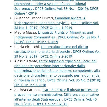
Dominance under a System of Constitutional
Supremacy
,
DPCE Online: Vol. 38 No. 1 (2019): DPCE
Online 1-2019
Giuseppe Franco Ferrari,
Canadian Rights: A
jurisprudential Canadian “Style”?
,
DPCE Online: Vol.
38 No. 1 (2019): DPCE Online 1-2019
Mauro Mazza,
Linguistic Rights of Minorities and
Indigenous Communities
,
DPCE Online: Vol. 38 No. 1
(2019): DPCE Online 1-2019
Cinzia Piciocchi,
L’interculturalismo nel diritto
costituzionale: una storia di parole
,
DPCE Online: Vol.
39 No. 2 (2019): DPCE Online 2-2019
Alessia Tranfo,
Le tre tappe del “gioco dell’oca” del
richiedente protezione internazionale: dalla
determinazione dello Stato membro competente, alla
decisione di trasferimento passando per la domanda
di ripresa in carico
,
DPCE Online: Vol. 35 No. 2 (2018):
DPCE Online 2-2018
Andrea Carbone,
L’art. 6 CEDU e il giusto processo e
procedimento amministrativo. Differenze applicative
all’interno degli Stati europei
,
DPCE Online: Vol. 40
No. 3 (2019): DPCE Online 3-2019