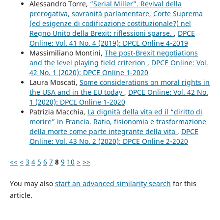
Alessandro Torre,
“Serial Miller”. Revival della
prerogativa, sovranità parlamentare, Corte Suprema
(ed esigenze di codificazione costituzionale?) nel
Regno Unito della Brexit: riflessioni sparse.
,
DPCE
Online: Vol. 41 No. 4 (2019): DPCE Online 4-2019
Massimiliano Montini,
The post-Brexit negotiations
and the level playing field criterion
,
DPCE Online: Vol.
42 No. 1 (2020): DPCE Online 1-2020
Laura Moscati,
Some considerations on moral rights in
the USA and in the EU today
,
DPCE Online: Vol. 42 No.
1 (2020): DPCE Online 1-2020
Patrizia Macchia,
La dignità della vita ed il “diritto di
morire” in Francia. Ratio, fisionomia e trasformazione
della morte come parte integrante della vita
,
DPCE
Online: Vol. 43 No. 2 (2020): DPCE Online 2-2020
<<
<
3
4
5
6
7
8
9
10
>
>>
You may also
start an advanced similarity search
for this
article.