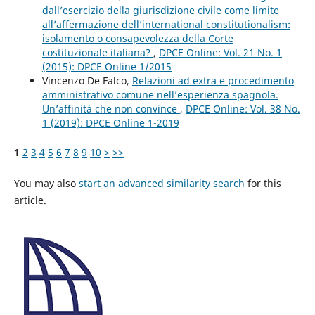
dall’esercizio della giurisdizione civile come limite
all’affermazione dell’international constitutionalism:
isolamento o consapevolezza della Corte
costituzionale italiana?
,
DPCE Online: Vol. 21 No. 1
(2015): DPCE Online 1/2015
Vincenzo De Falco,
Relazioni ad extra e procedimento
amministrativo comune nell’esperienza spagnola.
Un’affinità che non convince
,
DPCE Online: Vol. 38 No.
1 (2019): DPCE Online 1-2019
1
2
3
4
5
6
7
8
9
10
>
>>
You may also
start an advanced similarity search
for this
article.