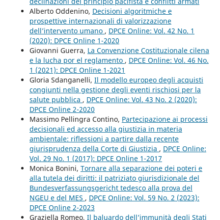
declinazioni del principio pacifista e conflitti armati
Alberto Oddenino,
Decisioni algoritmiche e
prospettive internazionali di valorizzazione
dell’intervento umano
,
DPCE Online: Vol. 42 No. 1
(2020): DPCE Online 1-2020
Giovanni Guerra,
La Convenzione Costituzionale cilena
e la lucha por el reglamento
,
DPCE Online: Vol. 46 No.
1 (2021): DPCE Online 1-2021
Gloria Sdanganelli,
Il modello europeo degli acquisti
congiunti nella gestione degli eventi rischiosi per la
salute pubblica
,
DPCE Online: Vol. 43 No. 2 (2020):
DPCE Online 2-2020
Massimo Pellingra Contino,
Partecipazione ai processi
decisionali ed accesso alla giustizia in materia
ambientale: riflessioni a partire dalla recente
giurisprudenza della Corte di Giustizia
,
DPCE Online:
Vol. 29 No. 1 (2017): DPCE Online 1-2017
Monica Bonini,
Tornare alla separazione dei poteri e
alla tutela dei diritti: il patriziato giurisdizionale del
Bundesverfassungsgericht tedesco alla prova del
NGEU e del MES
,
DPCE Online: Vol. 59 No. 2 (2023):
DPCE Online 2-2023
Graziella Romeo,
Il baluardo dell’immunità degli Stati