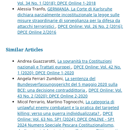
Vol. 34 No. 1 (2018): DPCE Online 1-2018
Alessia Tranfo,
GERMANIA, La Corte di Karlsruhe
dichiara parzialmente incostituzionale la legge sulle
misure straordinarie di sorveglianza per la difesa da
attacchi terroristici
,
DPCE Online: Vol. 26 No. 2 (2016):
DPCE Online 2/2016
Similar Articles
Andrea Guazzarotti,
La sovranità tra Costituzioni
nazionali e Trattati europei
,
DPCE Online: Vol. 42 No.
1 (2020): DPCE Online 1-2020
Angela Ferrari Zumbini,
La sentenza del
Bundesverfassungsgericht del 5 maggio 2020 sulla
BCE: una decisione contraddittoria
,
DPCE Online: Vol.
43 No. 2 (2020): DPCE Online 2-2020
Micol Ferrario, Martino Tognocchi,
La categoria di
unlawful enemy combatant e la pratica del targeted
killing: verso una guerra individualizzata?
,
DPCE
Online: Vol. 63 No. SP1 (2024): DPCE ONLINE - SP1
2024 Numero Speciale Pescara Costituzionalismo,