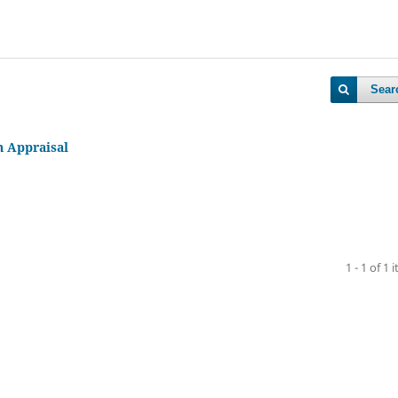
Sear
n Appraisal
1 - 1 of 1 