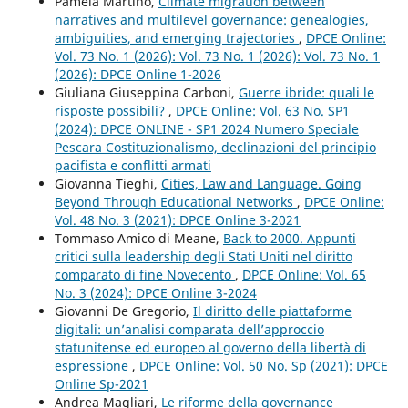
Pamela Martino,
Climate migration between
narratives and multilevel governance: genealogies,
ambiguities, and emerging trajectories
,
DPCE Online:
Vol. 73 No. 1 (2026): Vol. 73 No. 1 (2026): Vol. 73 No. 1
(2026): DPCE Online 1-2026
Giuliana Giuseppina Carboni,
Guerre ibride: quali le
risposte possibili?
,
DPCE Online: Vol. 63 No. SP1
(2024): DPCE ONLINE - SP1 2024 Numero Speciale
Pescara Costituzionalismo, declinazioni del principio
pacifista e conflitti armati
Giovanna Tieghi,
Cities, Law and Language. Going
Beyond Through Educational Networks
,
DPCE Online:
Vol. 48 No. 3 (2021): DPCE Online 3-2021
Tommaso Amico di Meane,
Back to 2000. Appunti
critici sulla leadership degli Stati Uniti nel diritto
comparato di fine Novecento
,
DPCE Online: Vol. 65
No. 3 (2024): DPCE Online 3-2024
Giovanni De Gregorio,
Il diritto delle piattaforme
digitali: un’analisi comparata dell’approccio
statunitense ed europeo al governo della libertà di
espressione
,
DPCE Online: Vol. 50 No. Sp (2021): DPCE
Online Sp-2021
Andrea Magliari,
Le riforme della governance