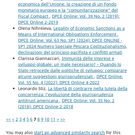
economica dell’Unione: la creazione di un Fondo
monetario europeo e la “comunitarizzazione” del
Fiscal Compact
,
DPCE Online: Vol. 39 No. 2 (2019):
DPCE Online 2-2019
Olena Nihreieva,
Legality of Economic Sanctions as a
Means of International Obligations Enforcement
,
DPCE Online: Vol. 63 No. SP1 (2024): DPCE ONLINE -
SP1 2024 Numero Speciale Pescara Costituzionalismo,
declinazioni del principio pacifista e conflitti armati
Clarissa Giannaccari,
Immunità delle imprese e
sviluppo globale: un male necessario? – Quando lo
Stato retrocede dalle politiche di sviluppo: comparare
alcune suggestioni giurisprudenziali
,
DPCE Online:
Vol. 55 No. 4 (2022): DPCE Online 4-2022
Leonardo Stiz,
La libertà di contrarre nella tutela della
concorrenza: l’evoluzione della giurisprudenza
antitrust americana
,
DPCE Online: Vol. 35 No. 2
(2018): DPCE Online 2-2018
<<
<
2
3
4
5
6
7
8
9
10
11
>
>>
You may also
start an advanced similarity search
for this