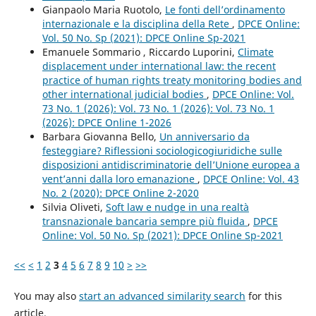
Gianpaolo Maria Ruotolo,
Le fonti dell’ordinamento
internazionale e la disciplina della Rete
,
DPCE Online:
Vol. 50 No. Sp (2021): DPCE Online Sp-2021
Emanuele Sommario , Riccardo Luporini,
Climate
displacement under international law: the recent
practice of human rights treaty monitoring bodies and
other international judicial bodies
,
DPCE Online: Vol.
73 No. 1 (2026): Vol. 73 No. 1 (2026): Vol. 73 No. 1
(2026): DPCE Online 1-2026
Barbara Giovanna Bello,
Un anniversario da
festeggiare? Riflessioni sociologicogiuridiche sulle
disposizioni antidiscriminatorie dell’Unione europea a
vent’anni dalla loro emanazione
,
DPCE Online: Vol. 43
No. 2 (2020): DPCE Online 2-2020
Silvia Oliveti,
Soft law e nudge in una realtà
transnazionale bancaria sempre più fluida
,
DPCE
Online: Vol. 50 No. Sp (2021): DPCE Online Sp-2021
<<
<
1
2
3
4
5
6
7
8
9
10
>
>>
You may also
start an advanced similarity search
for this
article.