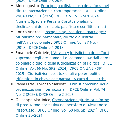
(2020): DPCE Online 3-2020
Aldo Ligustro,
Principio pacifista e uso della forza nel
diritto internazionale contemporaneo
,
DPCE Online:
Vol. 63 No. SP1 (2024): DPCE ONLINE - SP1 2024
Numero Speciale Pescara Costituzionalismo,
declinazioni del principio pacifista e conflitti armati
Enrico Andreoli,
Recognising traditional marriages:
pluralismo ordinamentale, diritto e giustizia
nell’Africa coloniale
,
DPCE Online: Vol. 37 No. 4
(2018): DPCE Online 4-2018
Emanuele Gabriele,
L’Advisory Jurisdiction delle Corti
supreme negli ordinamenti di common law dall’epoca
coloniale a quella della Judicialization of Politics
,
DPCE
Online: Vol. 66 No. SP2 (2024): DPCE ONLINE - SP1
2025 - Giurisdizioni costituzionali e poteri politici.
Riflessioni in chiave comparata - A cura di R. Tarchi
Paola Piras, Lorenzo Marilotti,
Il whistleblowing nelle
organizzazioni internazionali
,
DPCE Online: Vol. 74
No. 2 (2026): DPCE Online 2-2026
Giuseppe Martinico,
Comparazione giuridica e forme
di produzione normativa nel pensiero di Alessandro
Pizzorusso
,
DPCE Online: Vol. 50 No. Sp (2021): DPCE
Online Sp-2021