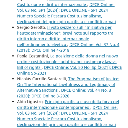
Costituzione e diritto internazionale
,
DPCE Online:
Vol. 63 No. SP1 (2024): DPCE ONLINE - SP1 2024
Numero Speciale Pescara Costituzionalismo,
declinazioni del principio pacifista e conflitti armati
Sergio Gerotto,
Il voto svizzero sull’“Iniziativa per
l’autodeterminazione”: brevi note sul rapporto tra
diritto interno e diritto internazionale
nell’ordinamento elvetico
,
DPCE Online: Vol. 37 No. 4
(2018): DPCE Online 4-2018
Paola Costantini,
La posizione della donna nel nuovo
ordine costituzionale sudafricano: customary law vs
Bill of rights
,
DPCE Online: Vol. 50 No. Sp (2021): DPCE
Online Sp-2021
Nicolás Carrillo-Santarelli,
The Pragmatism of Justice:
On The International Lawfulness and Legitimacy of
Alternative Sanctions
,
DPCE Online: Vol. 44 No. 3
(2020): DPCE Online 3-2020
Aldo Ligustro,
Principio pacifista e uso della forza nel
diritto internazionale contemporaneo
,
DPCE Online:
Vol. 63 No. SP1 (2024): DPCE ONLINE - SP1 2024
Numero Speciale Pescara Costituzionalismo,
declinazioni del principio pacifista e conflitti armati