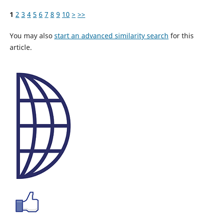
1
2
3
4
5
6
7
8
9
10
>
>>
You may also
start an advanced similarity search
for this
article.