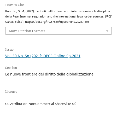
How to Cite
Ruotolo, G. M. (2022). Le fonti dell’ordinamento internazionale e la disciplina
della Rete: Internet regulation and the international legal order sources.
DPCE
Online
,
50
(Sp). https://doi.org/10.57660/dpceonline.2021.1505
More Citation Formats
Issue
Vol. 50 No. Sp (2021): DPCE Online Sp-2021
Section
Le nuove frontiere del diritto della globalizzazione
License
CC Attribution-NonCommercial-ShareAlike 4.0