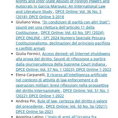
Rights and Inter-State Abuses of Foreign Powers and
Autocrats in García Márquez: An International Law
and Literature Study
,
DPCE Online: Vol. 36 No. 3
(2018): DPCE Online 3-2018
Giuliano Vosa,
“In condizioni di parità con altri Stati”:
spunti per una rilettura dell’articolo 11 della
Costituzione
,
DPCE Online: Vol. 63 No. SP1 (2024):
DPCE ONLINE - SP1 2024 Numero Speciale Pescara
Costituzionalismo, declinazioni del principio pacifista
e conflitti armati
Giulia Formici,
Access denied: gli Internet shutdowns
alla prova del diritto. Spunti di riflessione a partire
dalla giurisprudenza della Supreme Court indiana
,
DPCE Online: Vol. 57 No. 1 (2023): DPCE Online 1-2023
Elena Carpanelli,
Il ricorso all’intelligenza artificiale
nel contesto di attività di law enforcement e di
operazioni militari: brevi riflessioni nella prospettiva
del diritto internazionale
,
DPCE Online: Vol. 51 No. 1
(2022): DPCE Online 1-2022
Andrea Pin,
Rule of law, certezza del diritto e valore
del precedente
,
DPCE Online: Vol. 50 No. Sp (2021):
DPCE Online Sp-2021
Agostina Latino,
L’invio di armi all’Ucraina fra