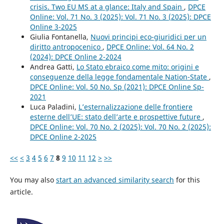
crisis. Two EU MS at a glance: Italy and Spain
,
DPCE
Online: Vol. 71 No. 3 (2025): Vol. 71 No. 3 (2025): DPCE
Online 3-2025
Giulia Fontanella,
Nuovi principi eco-giuridici per un
diritto antropocenico
,
DPCE Online: Vol. 64 No. 2
(2024): DPCE Online 2-2024
Andrea Gatti,
Lo Stato ebraico come mito: origini e
conseguenze della legge fondamentale Nation-State
,
DPCE Online: Vol. 50 No. Sp (2021): DPCE Online Sp-
2021
Luca Paladini,
L’esternalizzazione delle frontiere
esterne dell’UE: stato dell’arte e prospettive future
,
DPCE Online: Vol. 70 No. 2 (2025): Vol. 70 No. 2 (2025):
DPCE Online 2-2025
<<
<
3
4
5
6
7
8
9
10
11
12
>
>>
You may also
start an advanced similarity search
for this
article.