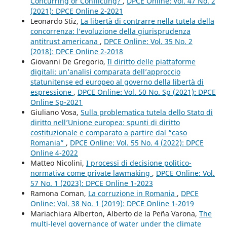
Concurring or Conflicting?
,
DPCE Online: Vol. 47 No. 2
(2021): DPCE Online 2-2021
Leonardo Stiz,
La libertà di contrarre nella tutela della
concorrenza: l’evoluzione della giurisprudenza
antitrust americana
,
DPCE Online: Vol. 35 No. 2
(2018): DPCE Online 2-2018
Giovanni De Gregorio,
Il diritto delle piattaforme
digitali: un’analisi comparata dell’approccio
statunitense ed europeo al governo della libertà di
espressione
,
DPCE Online: Vol. 50 No. Sp (2021): DPCE
Online Sp-2021
Giuliano Vosa,
Sulla problematica tutela dello Stato di
diritto nell’Unione europea: spunti di diritto
costituzionale e comparato a partire dal “caso
Romania”
,
DPCE Online: Vol. 55 No. 4 (2022): DPCE
Online 4-2022
Matteo Nicolini,
I processi di decisione politico-
normativa come private lawmaking
,
DPCE Online: Vol.
57 No. 1 (2023): DPCE Online 1-2023
Ramona Coman,
La corruzione in Romania
,
DPCE
Online: Vol. 38 No. 1 (2019): DPCE Online 1-2019
Mariachiara Alberton, Alberto de la Peña Varona,
The
multi-level governance of water under the climate