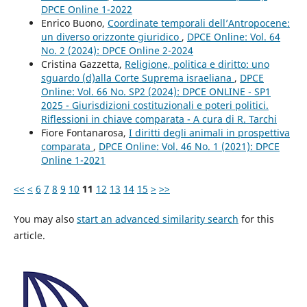
DPCE Online 1-2022
Enrico Buono,
Coordinate temporali dell’Antropocene:
un diverso orizzonte giuridico
,
DPCE Online: Vol. 64
No. 2 (2024): DPCE Online 2-2024
Cristina Gazzetta,
Religione, politica e diritto: uno
sguardo (d)alla Corte Suprema israeliana
,
DPCE
Online: Vol. 66 No. SP2 (2024): DPCE ONLINE - SP1
2025 - Giurisdizioni costituzionali e poteri politici.
Riflessioni in chiave comparata - A cura di R. Tarchi
Fiore Fontanarosa,
I diritti degli animali in prospettiva
comparata
,
DPCE Online: Vol. 46 No. 1 (2021): DPCE
Online 1-2021
<<
<
6
7
8
9
10
11
12
13
14
15
>
>>
You may also
start an advanced similarity search
for this
article.