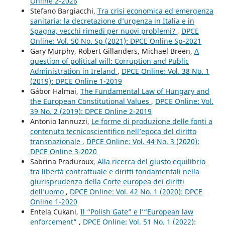
Online 2-2026
Stefano Bargiacchi,
Tra crisi economica ed emergenza
sanitaria: la decretazione d’urgenza in Italia e in
Spagna, vecchi rimedi per nuovi problemi?
,
DPCE
Online: Vol. 50 No. Sp (2021): DPCE Online Sp-2021
Gary Murphy, Robert Gillanders, Michael Breen,
A
question of political will: Corruption and Public
Administration in Ireland
,
DPCE Online: Vol. 38 No. 1
(2019): DPCE Online 1-2019
Gábor Halmai,
The Fundamental Law of Hungary and
the European Constitutional Values
,
DPCE Online: Vol.
39 No. 2 (2019): DPCE Online 2-2019
Antonio Iannuzzi,
Le forme di produzione delle fonti a
contenuto tecnicoscientifico nell’epoca del diritto
transnazionale
,
DPCE Online: Vol. 44 No. 3 (2020):
DPCE Online 3-2020
Sabrina Praduroux,
Alla ricerca del giusto equilibrio
tra libertà contrattuale e diritti fondamentali nella
giurisprudenza della Corte europea dei diritti
dell’uomo
,
DPCE Online: Vol. 42 No. 1 (2020): DPCE
Online 1-2020
Entela Cukani,
Il “Polish Gate” e l’“European law
enforcement”
,
DPCE Online: Vol. 51 No. 1 (2022):