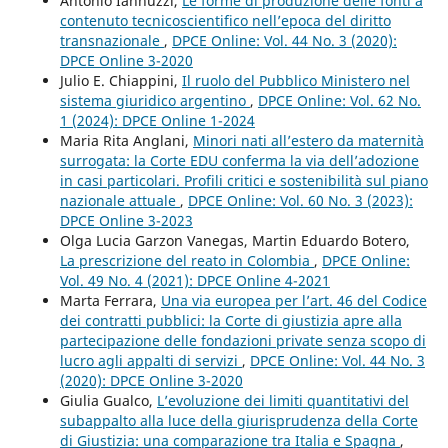
Antonio Iannuzzi,
Le forme di produzione delle fonti a
contenuto tecnicoscientifico nell’epoca del diritto
transnazionale
,
DPCE Online: Vol. 44 No. 3 (2020):
DPCE Online 3-2020
Julio E. Chiappini,
Il ruolo del Pubblico Ministero nel
sistema giuridico argentino
,
DPCE Online: Vol. 62 No.
1 (2024): DPCE Online 1-2024
Maria Rita Anglani,
Minori nati all’estero da maternità
surrogata: la Corte EDU conferma la via dell’adozione
in casi particolari. Profili critici e sostenibilità sul piano
nazionale attuale
,
DPCE Online: Vol. 60 No. 3 (2023):
DPCE Online 3-2023
Olga Lucia Garzon Vanegas, Martin Eduardo Botero,
La prescrizione del reato in Colombia
,
DPCE Online:
Vol. 49 No. 4 (2021): DPCE Online 4-2021
Marta Ferrara,
Una via europea per l’art. 46 del Codice
dei contratti pubblici: la Corte di giustizia apre alla
partecipazione delle fondazioni private senza scopo di
lucro agli appalti di servizi
,
DPCE Online: Vol. 44 No. 3
(2020): DPCE Online 3-2020
Giulia Gualco,
L’evoluzione dei limiti quantitativi del
subappalto alla luce della giurisprudenza della Corte
di Giustizia: una comparazione tra Italia e Spagna
,