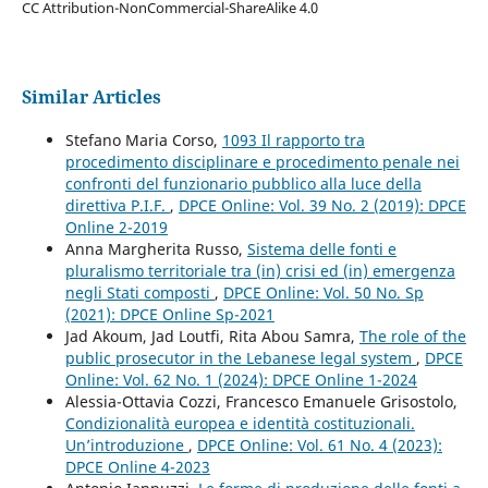
CC Attribution-NonCommercial-ShareAlike 4.0
Similar Articles
Stefano Maria Corso,
1093 Il rapporto tra
procedimento disciplinare e procedimento penale nei
confronti del funzionario pubblico alla luce della
direttiva P.I.F.
,
DPCE Online: Vol. 39 No. 2 (2019): DPCE
Online 2-2019
Anna Margherita Russo,
Sistema delle fonti e
pluralismo territoriale tra (in) crisi ed (in) emergenza
negli Stati composti
,
DPCE Online: Vol. 50 No. Sp
(2021): DPCE Online Sp-2021
Jad Akoum, Jad Loutfi, Rita Abou Samra,
The role of the
public prosecutor in the Lebanese legal system
,
DPCE
Online: Vol. 62 No. 1 (2024): DPCE Online 1-2024
Alessia-Ottavia Cozzi, Francesco Emanuele Grisostolo,
Condizionalità europea e identità costituzionali.
Un’introduzione
,
DPCE Online: Vol. 61 No. 4 (2023):
DPCE Online 4-2023