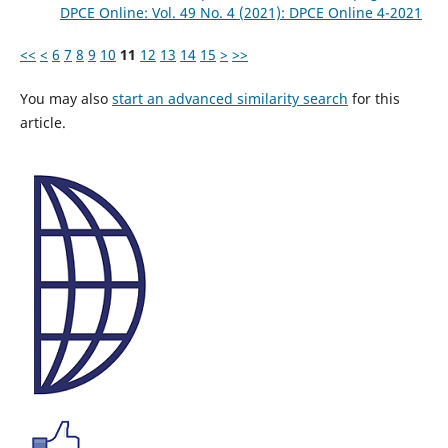
DPCE Online: Vol. 49 No. 4 (2021): DPCE Online 4-2021
<<
<
6
7
8
9
10
11
12
13
14
15
>
>>
You may also
start an advanced similarity search
for this
article.