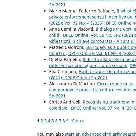
Sp-2021
Mario Manna, Federico Raffaele,
Il whistl
private enforcement senza l’incentivo de
(2025): Vol. 72 No. 4 (2025): DPCE Online 
Anna Camilla Visconti,
Il dialogo tra Corti 
child
,
DPCE Online: Vol. 66 No. SP2 (2024):
Riflessioni in chiave comparata - A cura di 
Matteo Caldironi,
Surrogacy as a public or
Courts?
,
DPCE Online: Vol. 61 No. 4 (2023
Diletta Pamelin,
Il diritto alla protezione 
differenziazione legale, status sociale
,
DPC
Elia Cremona,
Fonti private e legittimazio
(2021): DPCE Online Sp-2021
Alessandra Di Martino,
Circolazione delle 
comparativo e prassi tra culture costituzio
Sp-2021
Enrico Andreoli,
Recognising traditional ma
coloniale
,
DPCE Online: Vol. 37 No. 4 (201
1
2
3
4
5
6
7
8
9
10
>
>>
You may also
start an advanced similarity searc