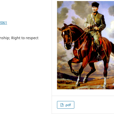
2061
nship; Right to respect
.pdf