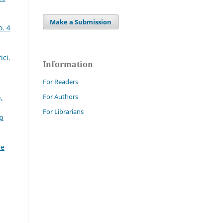
Make a Submission
o. 4
ici.
Information
For Readers
For Authors
,
For Librarians
Sp
ne