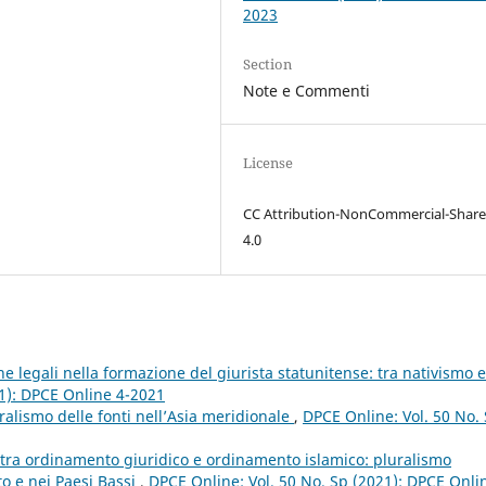
2023
Section
Note e Commenti
License
CC Attribution-NonCommercial-Share
4.0
iche legali nella formazione del giurista statunitense: tra nativismo e
21): DPCE Online 4-2021
ralismo delle fonti nell’Asia meridionale
,
DPCE Online: Vol. 50 No.
i tra ordinamento giuridico e ordinamento islamico: pluralismo
to e nei Paesi Bassi
,
DPCE Online: Vol. 50 No. Sp (2021): DPCE Onli