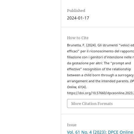
Published
2024-01-17
How to Cite
Brunetta, F. (2024). Gli strumenti “veloci e
efficaci” per il riconoscimento del rapporto
filiazione con i genitori d’intenzione nelle 
da gestazione per altri: The “prompt and
effective” recognition of the relationship
between a child born through a surrogacy
arrangement and the intended parents.
DP
Online
,
61
(4).
https://doi.org/10.57660/dpceonline.2023
More Citation Formats
Issue
Vol. 61 No. 4 (2023): DPCE Online