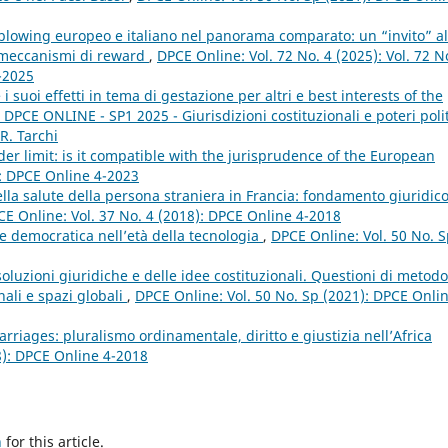
eblowing europeo e italiano nel panorama comparato: un “invito” al
i meccanismi di reward
,
DPCE Online: Vol. 72 No. 4 (2025): Vol. 72 N
4-2025
e i suoi effetti in tema di gestazione per altri e best interests of the
 DPCE ONLINE - SP1 2025 - Giurisdizioni costituzionali e poteri polit
R. Tarchi
der limit: is it compatible with the jurisprudence of the European
): DPCE Online 4-2023
della salute della persona straniera in Francia: fondamento giuridico
E Online: Vol. 37 No. 4 (2018): DPCE Online 4-2018
ne democratica nell’età della tecnologia
,
DPCE Online: Vol. 50 No. 
soluzioni giuridiche e delle idee costituzionali. Questioni di metodo
nali e spazi globali
,
DPCE Online: Vol. 50 No. Sp (2021): DPCE Onli
rriages: pluralismo ordinamentale, diritto e giustizia nell’Africa
8): DPCE Online 4-2018
h
for this article.