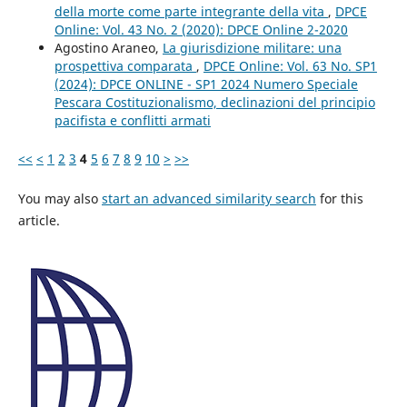
della morte come parte integrante della vita
,
DPCE
Online: Vol. 43 No. 2 (2020): DPCE Online 2-2020
Agostino Araneo,
La giurisdizione militare: una
prospettiva comparata
,
DPCE Online: Vol. 63 No. SP1
(2024): DPCE ONLINE - SP1 2024 Numero Speciale
Pescara Costituzionalismo, declinazioni del principio
pacifista e conflitti armati
<<
<
1
2
3
4
5
6
7
8
9
10
>
>>
You may also
start an advanced similarity search
for this
article.