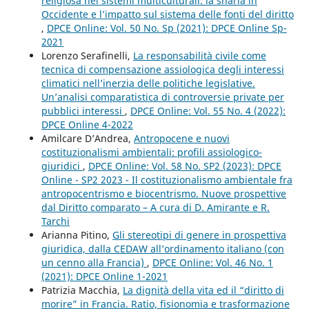
religiosa nei sistemi multiculturali: la sharia in
Occidente e l’impatto sul sistema delle fonti del diritto
,
DPCE Online: Vol. 50 No. Sp (2021): DPCE Online Sp-
2021
Lorenzo Serafinelli,
La responsabilità civile come
tecnica di compensazione assiologica degli interessi
climatici nell’inerzia delle politiche legislative.
Un’analisi comparatistica di controversie private per
pubblici interessi
,
DPCE Online: Vol. 55 No. 4 (2022):
DPCE Online 4-2022
Amilcare D’Andrea,
Antropocene e nuovi
costituzionalismi ambientali: profili assiologico-
giuridici
,
DPCE Online: Vol. 58 No. SP2 (2023): DPCE
Online - SP2 2023 - Il costituzionalismo ambientale fra
antropocentrismo e biocentrismo. Nuove prospettive
dal Diritto comparato – A cura di D. Amirante e R.
Tarchi
Arianna Pitino,
Gli stereotipi di genere in prospettiva
giuridica, dalla CEDAW all’ordinamento italiano (con
un cenno alla Francia)
,
DPCE Online: Vol. 46 No. 1
(2021): DPCE Online 1-2021
Patrizia Macchia,
La dignità della vita ed il “diritto di
morire” in Francia. Ratio, fisionomia e trasformazione