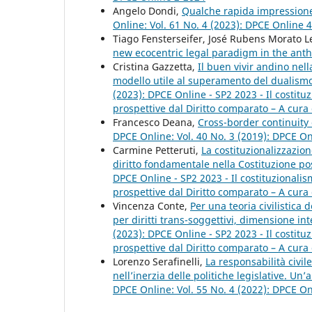
Angelo Dondi,
Qualche rapida impressione 
Online: Vol. 61 No. 4 (2023): DPCE Online 
Tiago Fensterseifer, José Rubens Morato L
new ecocentric legal paradigm in the an
Cristina Gazzetta,
Il buen vivir andino nel
modello utile al superamento del dualis
(2023): DPCE Online - SP2 2023 - Il costi
prospettive dal Diritto comparato – A cura 
Francesco Deana,
Cross-border continuity
DPCE Online: Vol. 40 No. 3 (2019): DPCE O
Carmine Petteruti,
La costituzionalizzazio
diritto fondamentale nella Costituzione po
DPCE Online - SP2 2023 - Il costituzional
prospettive dal Diritto comparato – A cura 
Vincenza Conte,
Per una teoria civilistica
per diritti trans-soggettivi, dimensione in
(2023): DPCE Online - SP2 2023 - Il costi
prospettive dal Diritto comparato – A cura 
Lorenzo Serafinelli,
La responsabilità civil
nell’inerzia delle politiche legislative. Un
DPCE Online: Vol. 55 No. 4 (2022): DPCE O