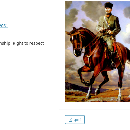
2061
nship; Right to respect
.pdf