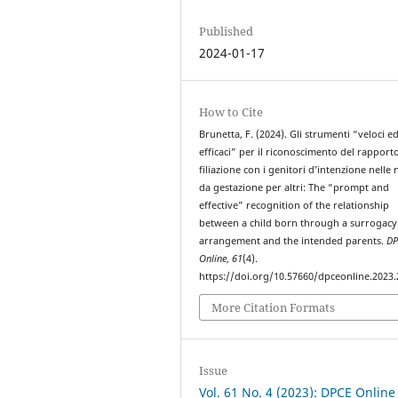
Published
2024-01-17
How to Cite
Brunetta, F. (2024). Gli strumenti “veloci e
efficaci” per il riconoscimento del rapporto
filiazione con i genitori d’intenzione nelle 
da gestazione per altri: The “prompt and
effective” recognition of the relationship
between a child born through a surrogacy
arrangement and the intended parents.
DP
Online
,
61
(4).
https://doi.org/10.57660/dpceonline.2023
More Citation Formats
Issue
Vol. 61 No. 4 (2023): DPCE Online