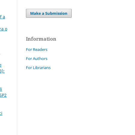
Make a Submission
f a
ra o
Information
For Readers
,
For Authors
e
For Librarians
3):
li
 SP2
ci
,