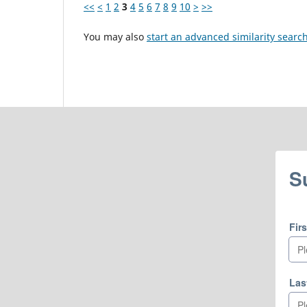
<<
<
1
2
3
4
5
6
7
8
9
10
>
>>
You may also
start an advanced similarity searc