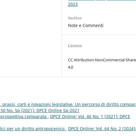
2023
Section
Note e Commenti
License
CC Attribution-NonCommercial-Share
4.0
, prassi, corti e novazioni legislative. Un percorso di diritto compar
 50 No. Sp (2021): DPCE Online Sp-2021
in prospettiva comparata
,
DPCE Online: Vol. 46 No. 1 (2021): DPCE
dici per un diritto antropocenico
,
DPCE Online: Vol. 64 No. 2 (2024)