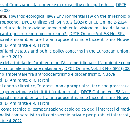
sul Giudiziario statunitense in prospettiva di legal ethics
,
DPCE
4-2023
eite,
Towards ecological law? Environmental law on the threshold o
thropocene
,
DPCE Online: Vol. 64 No. 2 (2024): DPCE Online 2-2024
la lettura della relazione uomo-ambiente: visione mistica della natu
mo antropocentrismo-biocentrismo?
,
DPCE Online: Vol. 58 No. SP2
tuzionalismo ambientale fra antropocentrismo e biocentrismo. Nuove
di D. Amirante e R. Tarchi
 of family status and public policy concerns in the European Union
nline 3-2019
ne della tutela dell’ambiente nell’Asia meridionale. L’ambiente com
st coloniale indiana e pakistana
,
DPCE Online: Vol. 58 No. SP2 (202
ismo ambientale fra antropocentrismo e biocentrismo. Nuove
di D. Amirante e R. Tarchi
 del danno climatico. Interessi non appropriativi, tecniche processua
tergenerazionale dei diritti fondamentali
,
DPCE Online: Vol. 58 No.
tuzionalismo ambientale fra antropocentrismo e biocentrismo. Nuove
di D. Amirante e R. Tarchi
e come tecnica di compensazione assiologica degli interessi climati
’analisi comparatistica di controversie private per pubblici interessi
nline 4-2022