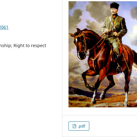
2061
nship; Right to respect
.pdf