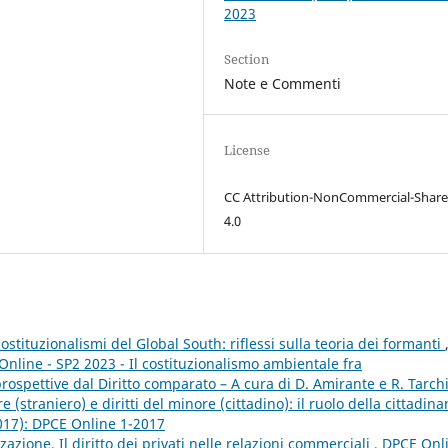
2023
Section
Note e Commenti
License
CC Attribution-NonCommercial-Share
4.0
costituzionalismi del Global South: riflessi sulla teoria dei formanti
Online - SP2 2023 - Il costituzionalismo ambientale fra
spettive dal Diritto comparato – A cura di D. Amirante e R. Tarch
 (straniero) e diritti del minore (cittadino): il ruolo della cittadin
2017): DPCE Online 1-2017
zazione. Il diritto dei privati nelle relazioni commerciali
,
DPCE Onli