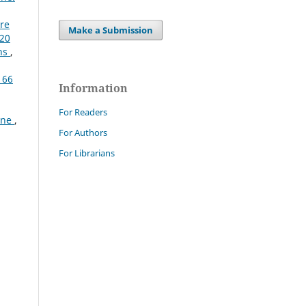
ire
Make a Submission
020
rns
,
 66
Information
For Readers
ione
,
For Authors
For Librarians