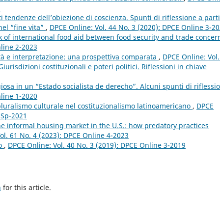
1
i tendenze dell’obiezione di coscienza. Spunti di riflessione a part
nel “fine vita”
,
DPCE Online: Vol. 44 No. 3 (2020): DPCE Online 3-2
 of international food aid between food security and trade conce
nline 2-2023
ità e interpretazione: una prospettiva comparata
,
DPCE Online: Vol.
risdizioni costituzionali e poteri politici. Riflessioni in chiave
giosa in un “Estado socialista de derecho”. Alcuni spunti di rifless
nline 1-2020
pluralismo culturale nel costituzionalismo latinoamericano
,
DPCE
e Sp-2021
the informal housing market in the U.S.: how predatory practices
ol. 61 No. 4 (2023): DPCE Online 4-2023
to
,
DPCE Online: Vol. 40 No. 3 (2019): DPCE Online 3-2019
h
for this article.