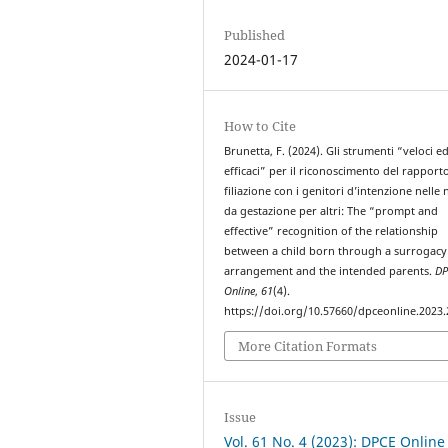
Published
2024-01-17
How to Cite
Brunetta, F. (2024). Gli strumenti “veloci e
efficaci” per il riconoscimento del rapporto
filiazione con i genitori d’intenzione nelle 
da gestazione per altri: The “prompt and
effective” recognition of the relationship
between a child born through a surrogacy
arrangement and the intended parents.
DP
Online
,
61
(4).
https://doi.org/10.57660/dpceonline.2023
More Citation Formats
Issue
Vol. 61 No. 4 (2023): DPCE Online