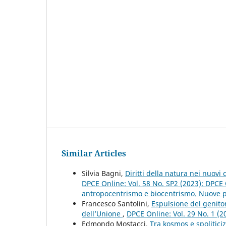
Similar Articles
Silvia Bagni,
Diritti della natura nei nuovi 
DPCE Online: Vol. 58 No. SP2 (2023): DPCE 
antropocentrismo e biocentrismo. Nuove pro
Francesco Santolini,
Espulsione del genitore
dell’Unione
,
DPCE Online: Vol. 29 No. 1 (
Edmondo Mostacci,
Tra kosmos e spoliticiz