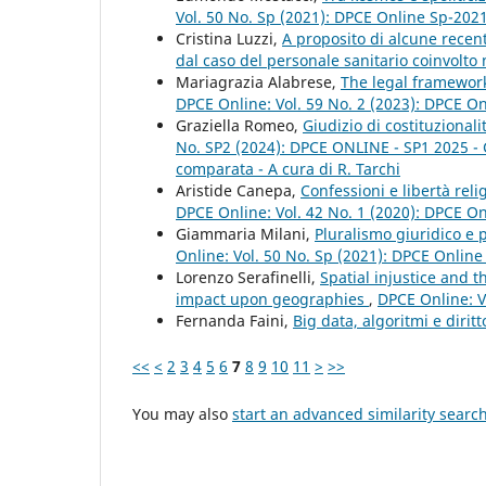
Vol. 50 No. Sp (2021): DPCE Online Sp-202
Cristina Luzzi,
A proposito di alcune recent
dal caso del personale sanitario coinvolto 
Mariagrazia Alabrese,
The legal framework
DPCE Online: Vol. 59 No. 2 (2023): DPCE O
Graziella Romeo,
Giudizio di costituzional
No. SP2 (2024): DPCE ONLINE - SP1 2025 - Giu
comparata - A cura di R. Tarchi
Aristide Canepa,
Confessioni e libertà reli
DPCE Online: Vol. 42 No. 1 (2020): DPCE O
Giammaria Milani,
Pluralismo giuridico e 
Online: Vol. 50 No. Sp (2021): DPCE Onlin
Lorenzo Serafinelli,
Spatial injustice and 
impact upon geographies
,
DPCE Online: V
Fernanda Faini,
Big data, algoritmi e dirit
<<
<
2
3
4
5
6
7
8
9
10
11
>
>>
You may also
start an advanced similarity searc