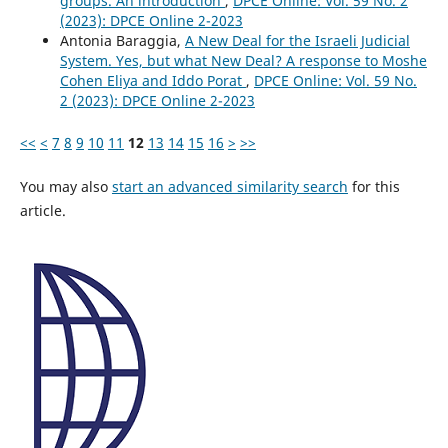
groups. An introduction
,
DPCE Online: Vol. 59 No. 2
(2023): DPCE Online 2-2023
Antonia Baraggia,
A New Deal for the Israeli Judicial
System. Yes, but what New Deal? A response to Moshe
Cohen Eliya and Iddo Porat
,
DPCE Online: Vol. 59 No.
2 (2023): DPCE Online 2-2023
<<
<
7
8
9
10
11
12
13
14
15
16
>
>>
You may also
start an advanced similarity search
for this
article.