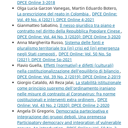
DPCE Online 3-2018
Olga Lucia Garzon Vanegas, Martin Eduardo Botero,
La prescrizione del reato in Colombia
,
DPCE Online:
Vol. 49 No. 4 (2021): DPCE Online 4-2021
Gianmatteo Sabatino,
Il nesso giuridico tra piano e
contratto nel diritto della Repubblica Popolare Cinese
,
DPCE Online: Vol. 44 No. 3 (2020): DPCE Online 3-2020
Anna Margherita Russo,
Sistema delle fonti e
pluralismo territoriale tra (in) crisi ed (in) emergenza
negli Stati composti
,
DPCE Online: Vol. 50 No. Sp
(2021): DPCE Online Sp-2021
Flavio Guella,
Effetti (normativi) e difetti (culturali)
nella costituzionalizzazione dell’equilibrio di bilancio
,
DPCE Online: Vol. 39 No. 2 (2019): DPCE Online 2-2019
Giorgio Cataldo, Ali Reza Jalai,
La stabilità istituzionale
come principio supremo dell’ordinamento iraniano
nelle misure di contrasto al Coronavirus: fra norme
costituzionali e interventi extra ordinem
,
DPCE
Online: Vol. 43 No. 2 (2020): DPCE Online 2-2020
Angela Di Gregorio,
Democrazia partecipativa e
integrazione dei gruppi deboli. Una premessa
Participatory democracy and integration of vulnerable