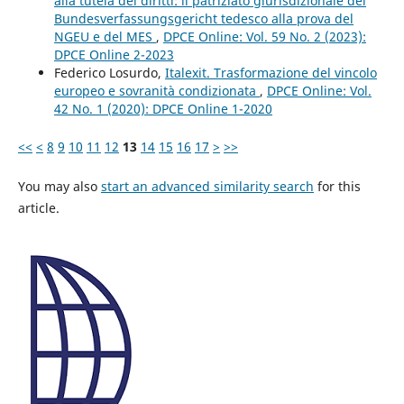
alla tutela dei diritti: il patriziato giurisdizionale del
Bundesverfassungsgericht tedesco alla prova del
NGEU e del MES
,
DPCE Online: Vol. 59 No. 2 (2023):
DPCE Online 2-2023
Federico Losurdo,
Italexit. Trasformazione del vincolo
europeo e sovranità condizionata
,
DPCE Online: Vol.
42 No. 1 (2020): DPCE Online 1-2020
<<
<
8
9
10
11
12
13
14
15
16
17
>
>>
You may also
start an advanced similarity search
for this
article.