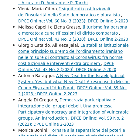
– A cura di D. Amirante e R. Tarchi
Ylenia Maria Citino,
I significati costituzionali
dell’insularità nello Stato democratico e pluralista
,
DPCE Online: Vol. 60 No. 3 (2023): DPCE Online 3-2023
Melissa Capelli e Elena Grasso,
Il turismo fra persona
e mercato: alcune riflessioni di diritto comparato
,
DPCE Online: Vol. 43 No. 2 (2020): DPCE Online 2-2020
Giorgio Cataldo, Ali Reza Jalai,
La stabilità istituzionale
come principio supremo dell’ordinamento iraniano
nelle misure di contrasto al Coronavirus: fra norme
costituzionali e interventi extra ordinem
,
DPCE
Online: Vol. 43 No. 2 (2020): DPCE Online 2-2020
Antonia Baraggia,
A New Deal for the Israeli Judicial
System. Yes, but what New Deal? A response to Moshe
Cohen Eliya and Iddo Porat
,
DPCE Online: Vol. 59 No.
2 (2023): DPCE Online 2-2023
Angela Di Gregorio,
Democrazia partecipativa e
integrazione dei gruppi deboli. Una premessa
Participatory democracy and integration of vulnerable
groups. An introduction
,
DPCE Online: Vol. 59 No. 2
(2023): DPCE Online 2-2023
Monica Bonini,
Tornare alla separazione dei poteri e