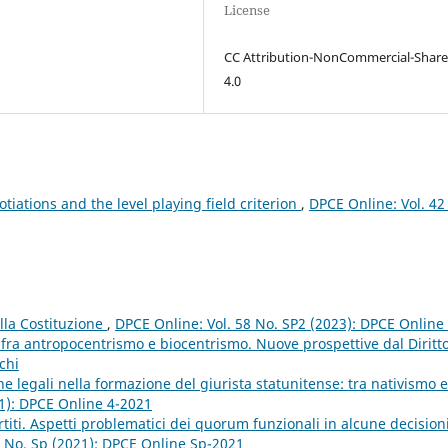
License
CC Attribution-NonCommercial-Share
4.0
tiations and the level playing field criterion
,
DPCE Online: Vol. 42
ella Costituzione
,
DPCE Online: Vol. 58 No. SP2 (2023): DPCE Online 
 fra antropocentrismo e biocentrismo. Nuove prospettive dal Diritt
chi
iche legali nella formazione del giurista statunitense: tra nativismo e
21): DPCE Online 4-2021
titi. Aspetti problematici dei quorum funzionali in alcune decisioni
0 No. Sp (2021): DPCE Online Sp-2021