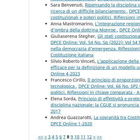
Sara Benvenuti,
Ripensando la disciplina su
ricerca di un difficile bilanciamento
,
DPCE 
costituzionali e poteri politici. Riflessioni
Anna Mastromarino,
L’integrazione region
d’ombra della dottrina Monroe
,
DPCE Onli
Giuliaserena Stegher,
Gli stati costituzion
DPCE Online: Vol. 54 No. Sp (2022): Vol 54
nella democrazia d’emergenza. Riflessioni c
Costituzione italiana
Silvio Roberto Vinceti,
L’applicazione della
efficace per la definizione di un modello 
Online 4-2023
Francesco Cirillo,
Il principio di proporzio
tecnologica
,
DPCE Online: Vol. 66 No. SP2 
politici. Riflessioni in chiave comparata - A
Elena Sorda,
Principio di effettività e pro
disciplina nazionale: la CGUE si pronunci
2017
Andrea Guazzarotti,
La sovranità tra Costi
DPCE Online 1-2020
<<
<
3
4
5
6
7
8
9
10
11
12
>
>>