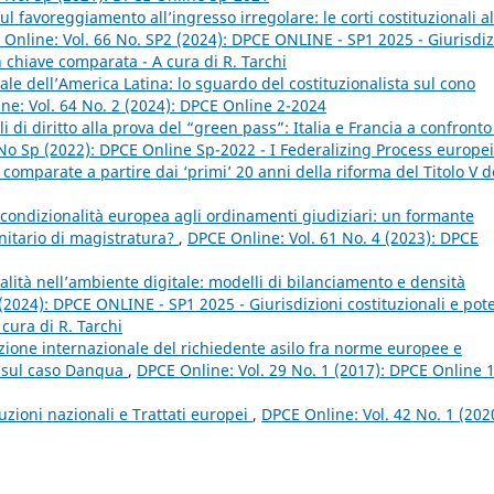
l favoreggiamento all’ingresso irregolare: le corti costituzionali al
Online: Vol. 66 No. SP2 (2024): DPCE ONLINE - SP1 2025 - Giurisdiz
 in chiave comparata - A cura di R. Tarchi
ale dell’America Latina: lo sguardo del costituzionalista sul cono
ne: Vol. 64 No. 2 (2024): DPCE Online 2-2024
ali di diritto alla prova del “green pass”: Italia e Francia a confront
 No Sp (2022): DPCE Online Sp-2022 - I Federalizing Process europei
omparate a partire dai ‘primi’ 20 anni della riforma del Titolo V d
 condizionalità europea agli ordinamenti giudiziari: un formante
unitario di magistratura?
,
DPCE Online: Vol. 61 No. 4 (2023): DPCE
nalità nell’ambiente digitale: modelli di bilanciamento e densità
(2024): DPCE ONLINE - SP1 2025 - Giurisdizioni costituzionali e pote
 cura di R. Tarchi
tezione internazionale del richiedente asilo fra norme europee e
a sul caso Danqua
,
DPCE Online: Vol. 29 No. 1 (2017): DPCE Online 1
tuzioni nazionali e Trattati europei
,
DPCE Online: Vol. 42 No. 1 (202