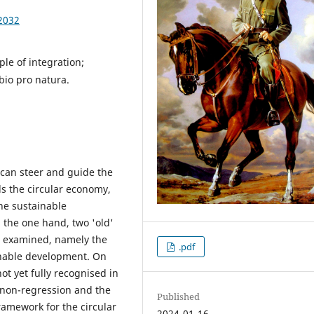
2032
le of integration;
bio pro natura.
 can steer and guide the
s the circular economy,
he sustainable
 the one hand, two 'old'
re examined, namely the
.pdf
ainable development. On
t yet fully recognised in
 non-regression and the
Published
framework for the circular
2024-01-16