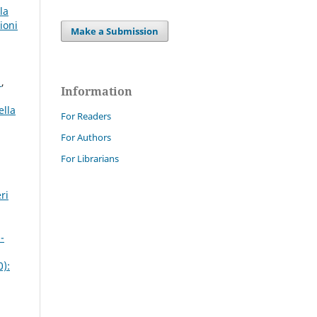
la
ioni
Make a Submission
o
,
Information
ella
For Readers
For Authors
For Librarians
ri
-
0):